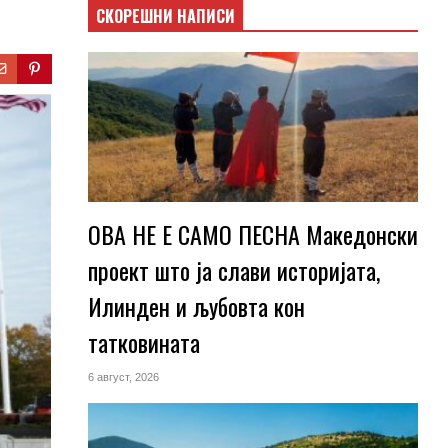
СКОРЕШНИ НАПИСИ
ОВА НЕ Е САМО ПЕСНА Македонски
проект што ја слави историјата,
Илинден и љубовта кон
татковината
6 август, 2026