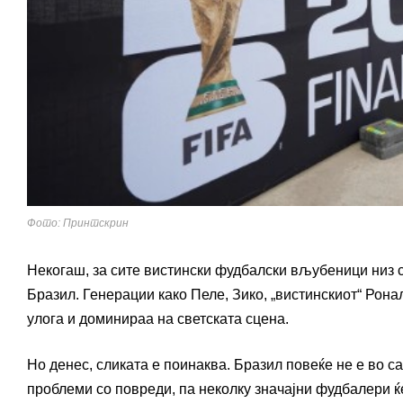
Фото: Принтскрин
Некогаш, за сите вистински фудбалски вљубеници низ с
Бразил. Генерации како Пеле, Зико, „вистинскиот“ Рона
улога и доминираа на светската сцена.
Но денес, сликата е поинаква. Бразил повеќе не е во са
проблеми со повреди, па неколку значајни фудбалери ќ