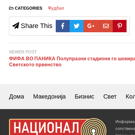
Фудбал
CATEGORIES
Share This
NEWER POST
ФИФА ВО ПАНИКА Полупразни стадиони го шокир
Светското првенство
Дома
Македонија
Бизнис
Свет
Ко
Информац
сопствен