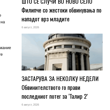
ШТО СЕ СЛУЧИ ВО НОВО СЕЛО
Филипче со жестоки обвинувања по
ј
е
нападот врз младите
 на
6 август, 2026
имание
те
ЗАСТАРУВА ЗА НЕКОЛКУ НЕДЕЛИ
Обвинителството го прави
последниот потег за ‘Талир 2’
6 август, 2026