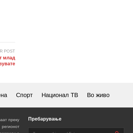
R POST
т млад
твувате
ена
Спорт
Национал ТВ
Во живо
Пребарување
аат преку
 регионот