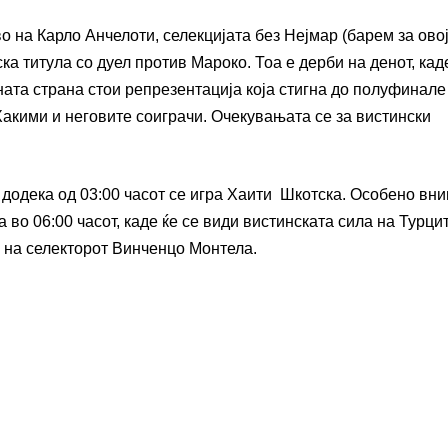
во на Карло Анчелоти, селекцијата без Нејмар (барем за ово
ка титула со дуел против Мароко. Тоа е дерби на денот, кад
ната страна стои репрезентација која стигна до полуфинале
акими и неговите соиграчи. Очекувањата се за вистински
 додека од 03:00 часот се игра Хаити Шкотска. Особено вн
а во 06:00 часот, каде ќе се види вистинската сила на Турци
 на селекторот Винченцо Монтела.