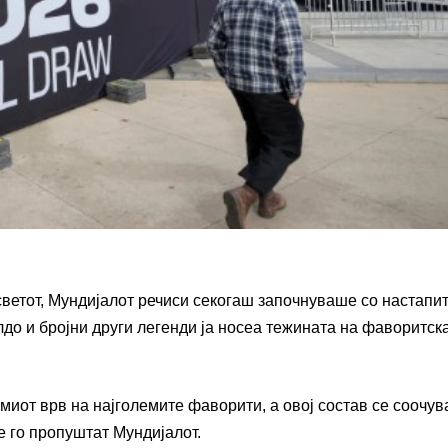
ветот, Мундијалот речиси секогаш започнуваше со настапит
лдо и бројни други легенди ја носеа тежината на фаворитск
миот врв на најголемите фаворити, а овој состав се соочув
е го пропуштат Мундијалот.