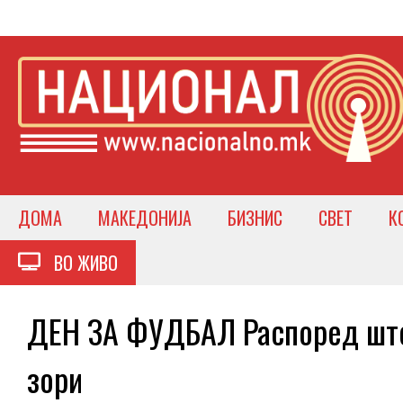
ДОМА
МАКЕДОНИЈА
БИЗНИС
СВЕТ
К
ВО ЖИВО
ДЕН ЗА ФУДБАЛ Распоред што
зори