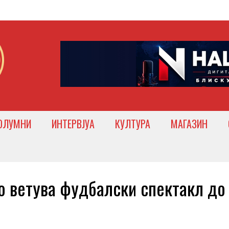
ОЛУМНИ
ИНТЕРВЈУА
КУЛТУРА
МАГАЗИН
 ветува фудбалски спектакл до