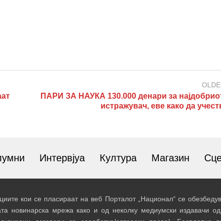
OLDE
аат
ПАРИ ЗА НАУКА 130.000 денари за најдобрио
истражувач, еве како да учес
лумни
Интервјуа
Култура
Магазин
Сц
иите кои се пласираат на веб Порталот „Национал“ се обезбедув
ата новинарска мрежа како и од неколку медиумски издавачи од