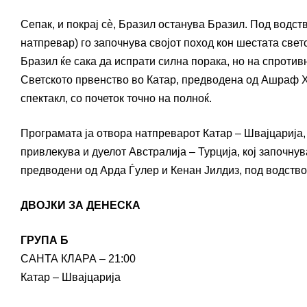
Сепак, и покрај сè, Бразил останува Бразил. Под водст
натпревар) го започнува својот поход кон шестата светс
Бразил ќе сака да испрати силна порака, но на спротив
Светското првенство во Катар, предводена од Ашраф Х
спектакл, со почеток точно на полноќ.
Програмата ја отвора натпреварот Катар – Швајцарија,
привлекува и дуелот Австралија – Турција, кој започнув
предводени од Арда Ѓулер и Кенан Јилдиз, под водство
ДВОЈКИ ЗА ДЕНЕСКА
ГРУПА Б
САНТА КЛАРА – 21:00
Катар – Швајцарија