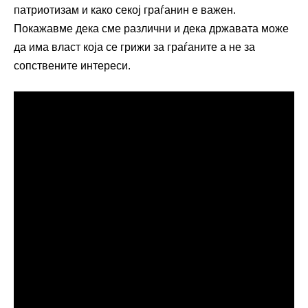
патриотизам и како секој граѓанин е важен.
Покажавме дека сме различни и дека државата може
да има власт која се грижи за граѓаните а не за
сопствените интереси.