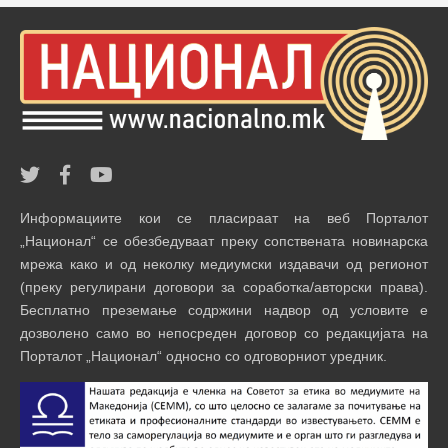
Информациите кои се пласираат на веб Порталот
„Национал“ се обезбедуваат преку сопствената новинарска
мрежа како и од неколку медиумски издавачи од регионот
(преку регулирани договори за соработка/авторски права).
Бесплатно преземање содржини надвор од условите е
дозволено само во непосреден договор со редакцијата на
Порталот „Национал“ односно со одговорниот уредник.