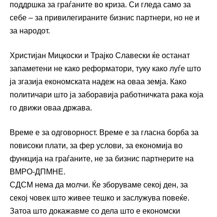
поддршка за граѓаните во криза. Си гледа само за
себе – за привилегираните бизнис партнери, но не и
за народот.
Христијан Мицкоски и Трајко Славески ќе останат
запаметени не како реформатори, туку како луѓе што
ја згазија економската надеж на оваа земја. Како
политичари што ја заборавија работничката рака која
го движи оваа држава.
Време е за одговорност. Време е за гласна борба за
повисоки плати, за фер услови, за економија во
функција на граѓаните, не за бизнис партнерите на
ВМРО-ДПМНЕ.
СДСМ нема да молчи. Ќе зборуваме секој ден, за
секој човек што живее тешко и заслужува повеќе.
Затоа што докажавме со дела што е економски