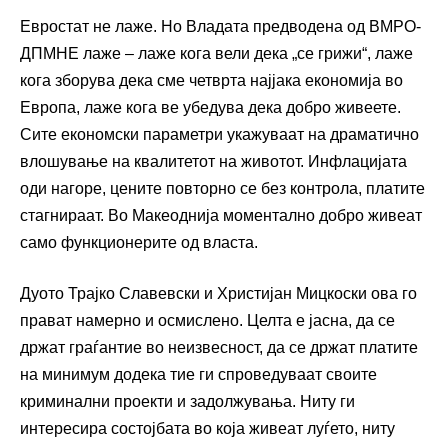
Евростат не лаже. Но Владата предводена од ВМРО-
ДПМНЕ лаже – лаже кога вели дека „се грижи“, лаже
кога зборува дека сме четврта најјака економија во
Европа, лаже кога ве убедува дека добро живеете.
Сите економски параметри укажуваат на драматично
влошување на квалитетот на животот. Инфлацијата
оди нагоре, цените повторно се без контрола, платите
стагнираат. Во Макеоднија моментално добро живеат
само функционерите од власта.
Дуото Трајко Славевски и Христијан Мицкоски ова го
прават намерно и осмислено. Целта е јасна, да се
држат граѓантие во неизвесност, да се држат платите
на минимум додека тие ги спроведуваат своите
криминални проекти и задолжувања. Ниту ги
интересира состојбата во која живеат луѓето, ниту