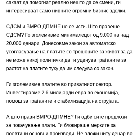
сакаат да помогнат реално нешто да се смени, ги
интересираат само нивните огромни бизнис зделки.
СДСМ и ВМРО-ДПМНЕ не се исти. Што правеше
СДСМ? Го зголемивме минималецот од 9.000 на над
20.000 денари. Донесовме закон за автоматско
усогласување на платите со трошоците за живот за да
не може никој политички да ги уценува граѓаните за
растот на платите туку да им следува со закон.
Ги зголемивме платите во приватниот сектор.
Инвестиравме 2,6 милијарди евра во економија,
помош за граѓаните и стабилизација на струјата.
А што прави ВМРО-ДПМНЕ? Ги одби сите предлози
за покачување плати. Ги блокираше мерките за
поевтини основни производи. Не вложи ниту денар во