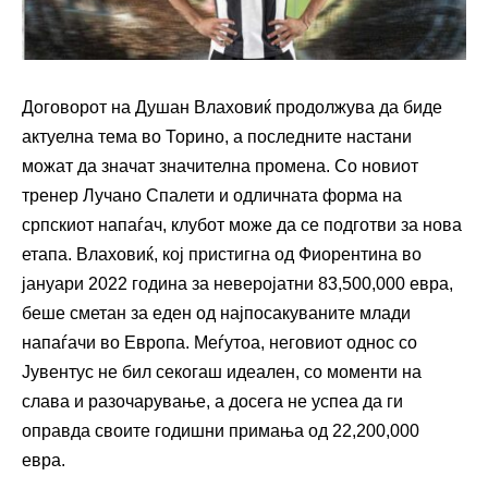
Договорот на Душан Влаховиќ продолжува да биде
актуелна тема во Торино, а последните настани
можат да значат значителна промена. Со новиот
тренер Лучано Спалети и одличната форма на
српскиот напаѓач, клубот може да се подготви за нова
етапа. Влаховиќ, кој пристигна од Фиорентина во
јануари 2022 година за неверојатни 83,500,000 евра,
беше сметан за еден од најпосакуваните млади
напаѓачи во Европа. Меѓутоа, неговиот однос со
Јувентус не бил секогаш идеален, со моменти на
слава и разочарување, а досега не успеа да ги
оправда своите годишни примања од 22,200,000
евра.