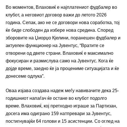
Во моментов, Влаховиќ е најплатениот фудбалер во
клубот, а неговиот договор важи до летото 2026
година. Сепак, ако не се договори нова соработка, тој
ќе биде слободен да избере нова средина. Според
зборовите на Џиорџо Кјелини, поранешен фудбалер и
актуелен функционер на Јувентус, “Вратите се
отворени од двете страни. Влаховиќ е максимално
фокусиран и размислува само на Јувентус. Кога ќе
дојде време, заедно ќе ја процениме ситуацијата и ќе
донесеме одлука”.
Оваа изјава создава надеж меѓу навивачите дека 25-
годишниот напаѓач ќе остане во клубот подолго
време. Влаховиќ, кој претходно играше за Партизан,
досега има одиграно 159 натпревари за Јувентус,
постигнувајќи 64 голови и 15 асистенции. Со оглед на