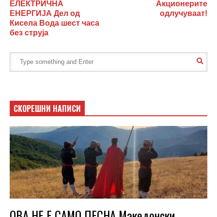
ЕЛЕКТРИЧНА
Акционерите
ЕНЕРГИЈА Дел од
одлучуваат!
Кисела Вода шест часа
без струја
СКОРЕШНИ НАПИСИ
ОВА НЕ Е САМО ПЕСНА Македонски