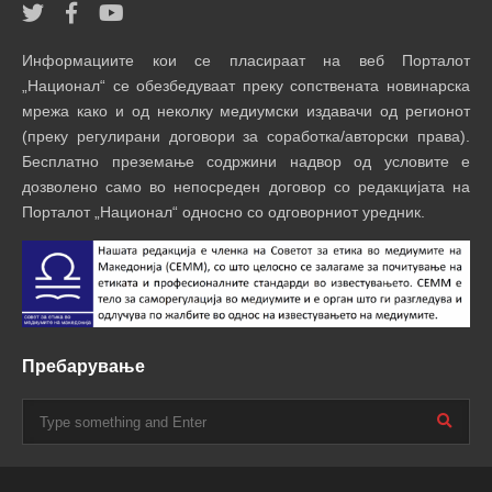
Информациите кои се пласираат на веб Порталот
„Национал“ се обезбедуваат преку сопствената новинарска
мрежа како и од неколку медиумски издавачи од регионот
(преку регулирани договори за соработка/авторски права).
Бесплатно преземање содржини надвор од условите е
дозволено само во непосреден договор со редакцијата на
Порталот „Национал“ односно со одговорниот уредник.
Пребарување