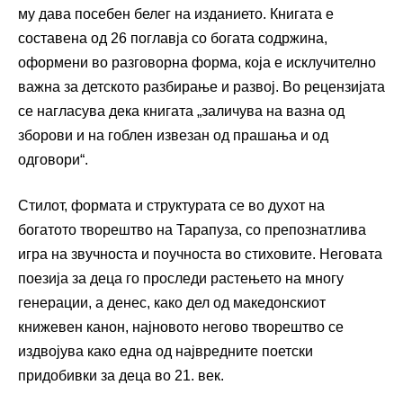
му дава посебен белег на изданието. Книгата е
составена од 26 поглавја со богата содржина,
оформени во разговорна форма, која е исклучително
важна за детското разбирање и развој. Во рецензијата
се нагласува дека книгата „заличува на вазна од
зборови и на гоблен извезан од прашања и од
одговори“.
Стилот, формата и структурата се во духот на
богатото творештво на Тарапуза, со препознатлива
игра на звучноста и поучноста во стиховите. Неговата
поезија за деца го проследи растењето на многу
генерации, а денес, како дел од македонскиот
книжевен канон, најновото негово творештво се
издвојува како една од највредните поетски
придобивки за деца во 21. век.