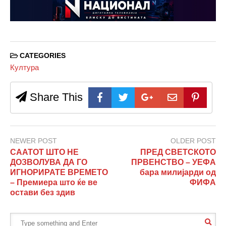
CATEGORIES
Култура
Share This
NEWER POST
OLDER POST
СААТОТ ШТО НЕ
ПРЕД СВЕТСКОТО
ДОЗВОЛУВА ДА ГО
ПРВЕНСТВО – УЕФА
ИГНОРИРАТЕ ВРЕМЕТО
бара милијарди од
– Премиера што ќе ве
ФИФА
остави без здив