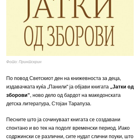
Фото: Принтскрин
По повод Светскиот ден на книжевноста за деца,
издавачката куќа „Панили“ ја објави книгата
„Јатки од
зборови“
, ново дело од бардот на македонската
детска литература, Стојан Тарапуза.
Песните што ја сочинуваат книгата се создавани
спонтано и во тек на подолг временски период. Иако
содржински се различни, сите нудат слични поуки, што