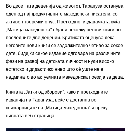
Во десеттата деценија од животот, Тарапуза останува
еден од најпродуктивните македонски писатели, со
активен творечки опус. Претходно, издавачката куќа
„Матица македонска“ објави неколку негови книги во
последните две децении. Критиката оценува дека
неговите нови книги се задолжително четиво за секое
дете, бидејќи секое издание одговара на различните
фази на развој на детската личност и нуди високо
естетско и дидактичко ниво што сѐ уште не е
надминато во актуелната македонска поезија за деца.
Книгата „Јатки од зборови“, како и претходните
изданија на Тарапуза, веќе е достапна во
книжарниците на „Матица македонска“ и преку
нивната веб-страница.