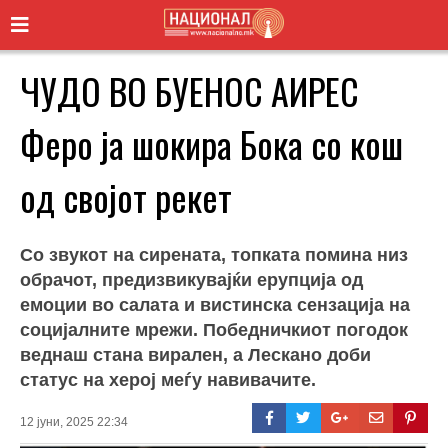
ЧУДО ВО БУЕНОС АИРЕС
Феро ја шокира Бока со кош
од својот рекет
Со звукот на сирената, топката помина низ
обрачот, предизвикувајќи ерупција од
емоции во салата и вистинска сензација на
социјалните мрежи. Победничкиот погодок
веднаш стана вирален, а Лескано доби
статус на херој меѓу навивачите.
12 јуни, 2025 22:34