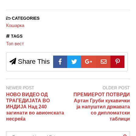
CATEGORIES
Кошарка
TAGS
Топ вест
Share This
NEWER POST
OLDER POST
НОВО ВИДЕО ОД
ПРЕМИЕРОТ ПОТВРДИ
ТРАГЕДИЈАТА ВО
Артан Груби кукавички
ИНДИЈА Над 240
ја напуштил државата
загинати во авионската
со дипломатски
несреќа
таблици