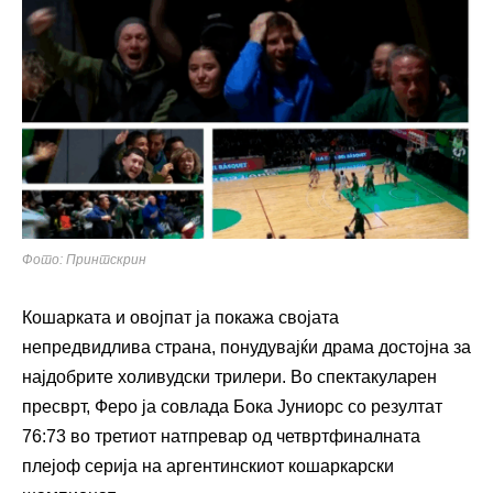
Фото: Принтскрин
Кошарката и овојпат ја покажа својата
непредвидлива страна, понудувајќи драма достојна за
најдобрите холивудски трилери. Во спектакуларен
пресврт, Феро ја совлада Бока Јуниорс со резултат
76:73 во третиот натпревар од четвртфиналната
плејоф серија на аргентинскиот кошаркарски