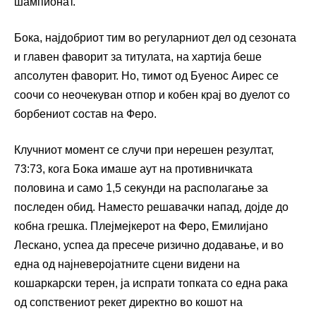
шампионат.
Бока, најдобриот тим во регуларниот дел од сезоната
и главен фаворит за титулата, на хартија беше
апсолутен фаворит. Но, тимот од Буенос Аирес се
соочи со неочекуван отпор и кобен крај во дуелот со
борбениот состав на Феро.
Клучниот момент се случи при нерешен резултат,
73:73, кога Бока имаше аут на противничката
половина и само 1,5 секунди на располагање за
последен обид. Наместо решавачки напад, дојде до
кобна грешка. Плејмејкерот на Феро, Емилијано
Лескано, успеа да пресече ризично додавање, и во
една од најневеројатните сцени видени на
кошаркарски терен, ја испрати топката со една рака
од сопствениот рекет директно во кошот на