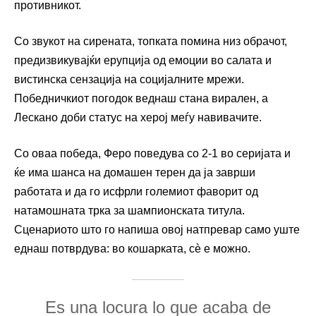
противникот.
Со звукот на сирената, топката помина низ обрачот,
предизвикувајќи ерупција од емоции во салата и
вистинска сензација на социјалните мрежи.
Победничкиот погодок веднаш стана вирален, а
Лескано доби статус на херој меѓу навивачите.
Со оваа победа, Феро поведува со 2-1 во серијата и
ќе има шанса на домашен терен да ја заврши
работата и да го исфрли големиот фаворит од
натамошната трка за шампионската титула.
Сценариото што го напиша овој натпревар само уште
еднаш потврдува: во кошарката, сè е можно.
Es una locura lo que acaba de