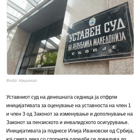
Фото: Национал
Уставниот суд на денешната седница ја отфрли
иницијативата за оценување на уставноста на член 1
и член 3 од Законот за изменување и дополнување на
Законот за пензиското и инвалидското осигурување.
Иницијативата ја поднесе Илија Ивановски од Србија,
кој смета дека со спорните одредби се доведува до