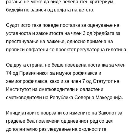
раѓање не може да биде релевантен критериум,
бидејќи не зависи од волјата на детето.
Судот исто така поведе постапка за оценување на
уставноста и законитоста на член 3 од Уредбата за
престанување на важење, односно примена на
прописи опфатени со проектот регулаторна гилотина.
Од друга страна, не беше поведена постапка за член
74 од Правилникот за имунопрофилакса и
хемиопрофилакса, како и за член 7 од Статутот на
Институтот на сметководители и овластени
сметководители на Република Северна Македонија.
Иницијативите поврзани со измените на Законот за
градење беа повлечени од дневниот ред со цел
дополнително разгледување на околностите.