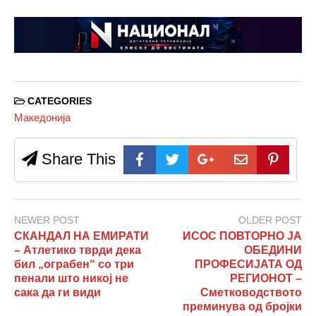
CATEGORIES
Македонија
Share This
NEWER POST
OLDER POST
СКАНДАЛ НА ЕМИРАТИ
ИСОС ПОВТОРНО ЈА
– Атлетико тврди дека
ОБЕДИНИ
бил „ограбен“ со три
ПРОФЕСИЈАТА ОД
пенали што никој не
РЕГИОНОТ –
сака да ги види
Сметководството
преминува од бројки