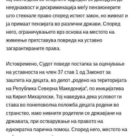
нееднаквост и дискриминација меѓу пензионерите
што стекнале право според истиот закон, но живеат и
ја примаат пензијата во различни држави. Според
него, ограничувањето врз основа на местото на
живеење претставува повреда на уставно
загарантираните права.
Истовремено, Судот поведе постапка за оценување
на уставноста на член 37 став 1 од Законот за
заштита на децата, во делот „родено на територијата
на Република Северна Македонија“, по иницијатива
на Кирил Михајлоски. Тој наведува дека условот ги
става во понеповолна положба децата родени во
странство, иако нивните родители се државјани на
државата, при остварување на правото на
еднократна парична помош. Според него, местото на