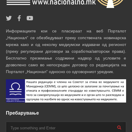
Информациите кои се пласираат на веб Порталот
„Национал“ се обезбедуваат преку сопствената новинарска
мрежа како и од неколку медиумски издавачи од регионот
(преку регулирани договори за соработка/авторски права).
Бесплатно преземање содржини надвор од условите е
дозволено само во непосреден договор со редакцијата на
Порталот „Национал“ односно со одговорниот уредник.
Пребарување