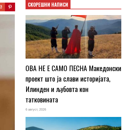
СКОРЕШНИ НАПИСИ
ОВА НЕ Е САМО ПЕСНА Македонски
проект што ја слави историјата,
Илинден и љубовта кон
татковината
6 август, 2026