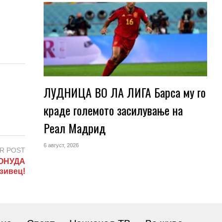
ЛУДНИЦА ВО ЛА ЛИГА Барса му го
краде големото засилување на
Реал Мадрид
6 август, 2026
R POST
ОНУДА
зивец!