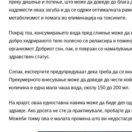
преку дишење и потење, што може да доведе до блага 
надомести оваа загуба и да се одржи оптималната рамн
метаболизмот и помага во елиминација на токсините.
Покрај тоа, консумирањето вода пред спиење може да в
добро хидрираното тело полесно се релаксира и помину
организмот. Добриот сон, пак, е поврзан со намалувањ
здравствен статус.
Сепак, експертите предупредуваат дека треба да се вн
Прекумерното внесување може да доведе до чести ноќн
количина е една мала чаша вода, околу 150 до 200 мл.
На крајот, оваа едноставна навика може да биде дел од
здравје. Ако досега не сте ја практикувале, пробајте д
Можеби токму ова е малата промена што ви недостасув