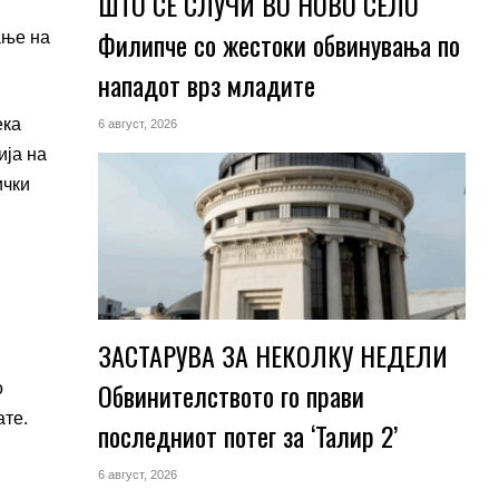
ШТО СЕ СЛУЧИ ВО НОВО СЕЛО
Филипче со жестоки обвинувања по
ање на
нападот врз младите
ека
6 август, 2026
ија на
ички
ЗАСТАРУВА ЗА НЕКОЛКУ НЕДЕЛИ
Обвинителството го прави
о
ате.
последниот потег за ‘Талир 2’
6 август, 2026