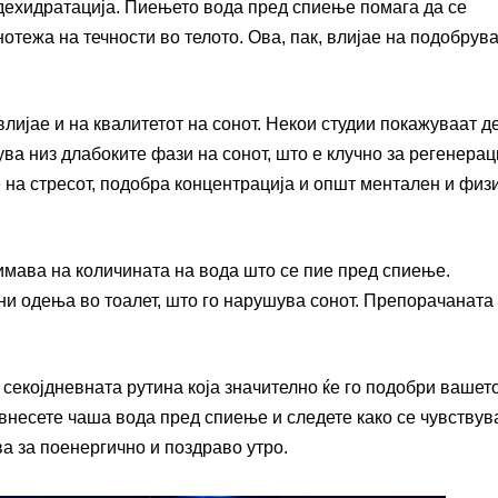
дехидратација. Пиењето вода пред спиење помага да се
отежа на течности во телото. Ова, пак, влијае на подобрув
лијае и на квалитетот на сонот. Некои студии покажуваат д
ва низ длабоките фази на сонот, што е клучно за регенерац
е на стресот, подобра концентрација и општ ментален и физ
имава на количината на вода што се пие пред спиење.
и одења во тоалет, што го нарушува сонот. Препорачаната
 секојдневната рутина која значително ќе го подобри вашет
а внесете чаша вода пред спиење и следете како се чувствув
а за поенергично и поздраво утро.