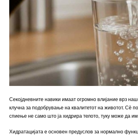
Секојдневните навики имаат огромно влијание врз наше
клучна за подобрување на квалитетот на животот. Сè 
спиење не само што ја хидрира телото, туку може да им
Хидратацијата е основен предуслов за нормално функци