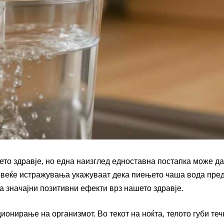
то здравје, но една наизглед едноставна постапка може да
повеќе истражувања укажуваат дека пиењето чаша вода пре
а значајни позитивни ефекти врз нашето здравје.
онирање на организмот. Во текот на ноќта, телото губи теч