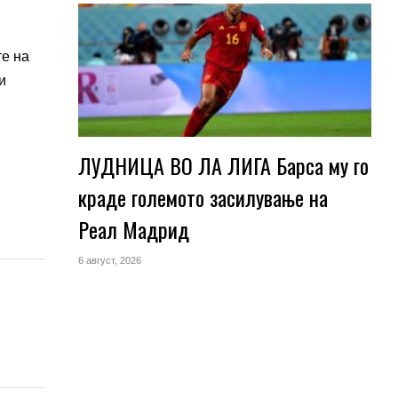
те на
и
ЛУДНИЦА ВО ЛА ЛИГА Барса му го
краде големото засилување на
Реал Мадрид
6 август, 2026