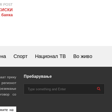
R POST
СИСКИ
 банка
ена
Спорт
Национал ТВ
Во живо
Пребарување
аат преку
 регионот
преземање
говор со