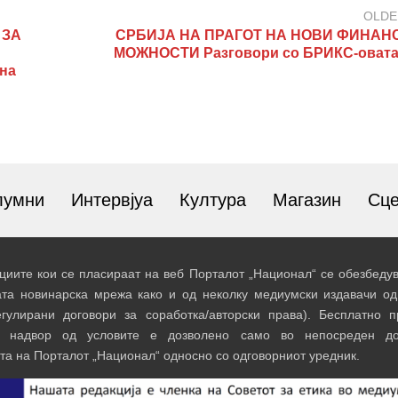
OLDE
 ЗА
СРБИЈА НА ПРАГОТ НА НОВИ ФИНАН
МОЖНОСТИ Разговори со БРИКС-овата
 на
лумни
Интервјуа
Култура
Магазин
Сц
иите кои се пласираат на веб Порталот „Национал“ се обезбедув
ата новинарска мрежа како и од неколку медиумски издавачи од
егулирани договори за соработка/авторски права). Бесплатно 
и надвор од условите е дозволено само во непосреден до
та на Порталот „Национал“ односно со одговорниот уредник.