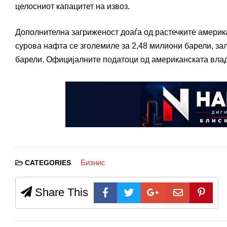
целосниот капацитет на извоз.
Дополнителна загриженост доаѓа од растечките америка
сурова нафта се зголемиле за 2,48 милиони барели, зал
барели. Официјалните податоци од американската влада
Бизнис
CATEGORIES
Share This