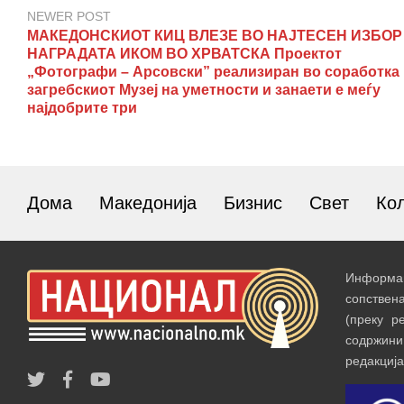
NEWER POST
МАКЕДОНСКИОТ КИЦ ВЛЕЗЕ ВО НАЈТЕСЕН ИЗБОР
НАГРАДАТА ИКОМ ВО ХРВАТСКА Проектот
„Фотографи – Арсовски” реализиран во соработка
загребскиот Музеј на уметности и занаети е меѓу
најдобрите три
Дома
Македонија
Бизнис
Свет
Ко
Информац
сопствен
(преку р
содржин
редакција