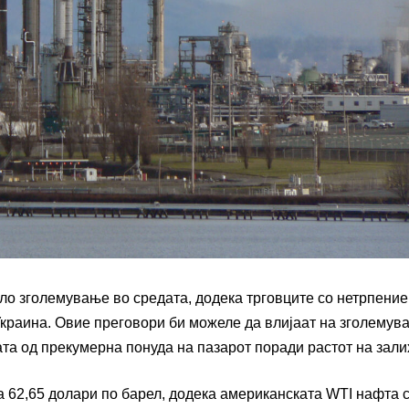
ло зголемување во средата, додека трговците со нетрпение
Украина. Овие преговори би можеле да влијаат на зголемув
та од прекумерна понуда на пазарот поради растот на зали
на 62,65 долари по барел, додека американската WTI нафта 