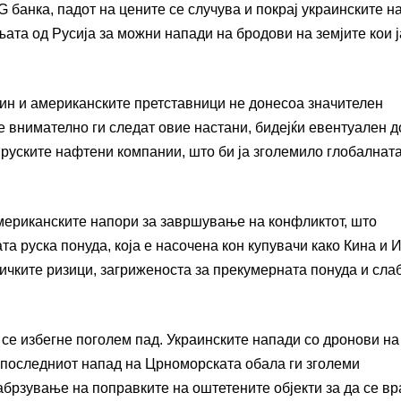
 банка, падот на цените се случува и покрај украинските н
ата од Русија за можни напади на бродови на земјите кои ј
ин и американските претставници не донесоа значителен
 внимателно ги следат овие настани, бидејќи евентуален д
руските нафтени компании, што би ја зголемило глобалнат
мериканските напори за завршување на конфликтот, што
 руска понуда, која е насочена кон купувачи како Кина и И
ичките ризици, загриженоста за прекумерната понуда и сла
 се избегне поголем пад. Украинските напади со дронови на
 последниот напад на Црноморската обала ги зголеми
брзување на поправките на оштетените објекти за да се вр