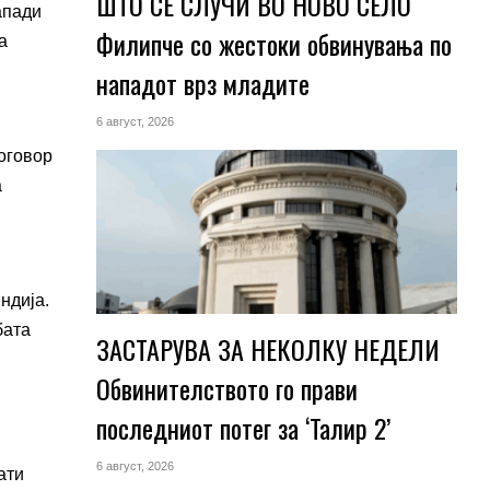
ШТО СЕ СЛУЧИ ВО НОВО СЕЛО
апади
Филипче со жестоки обвинувања по
а
нападот врз младите
6 август, 2026
оговор
а
ндија.
бата
ЗАСТАРУВА ЗА НЕКОЛКУ НЕДЕЛИ
Обвинителството го прави
последниот потег за ‘Талир 2’
6 август, 2026
ати