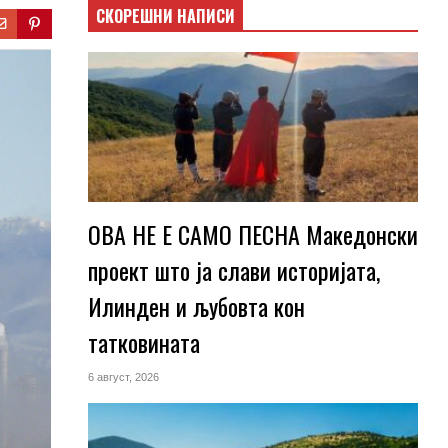
СКОРЕШНИ НАПИСИ
ОВА НЕ Е САМО ПЕСНА Македонски
проект што ја слави историјата,
Илинден и љубовта кон
татковината
6 август, 2026