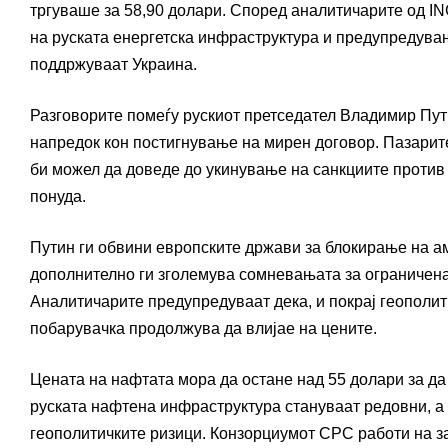
тргуваше за 58,90 долари. Според аналитичарите од ING
на руската енергетска инфраструктура и предупредувањ
поддржуваат Украина.
Разговорите помеѓу рускиот претседател Владимир Пут
напредок кон постигнување на мирен договор. Пазарите
би можел да доведе до укинување на санкциите против 
понуда.
Путин ги обвини европските држави за блокирање на а
дополнително ги зголемува сомневањата за ограничената
Аналитичарите предупредуваат дека, и покрај геополит
побарувачка продолжува да влијае на цените.
Цената на нафтата мора да остане над 55 долари за да
руската нафтена инфраструктура стануваат редовни, а
геополитичките ризици. Конзорциумот CPC работи на за