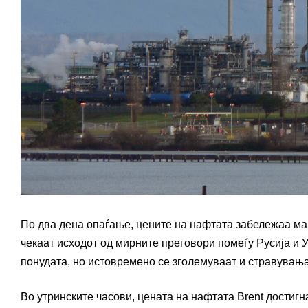
По два дена опаѓање, цените на нафтата забележаа ма
чекаат исходот од мирните преговори помеѓу Русија и 
понудата, но истовремено се зголемуваат и стравувања
Во утринските часови, цената на нафтата Brent достиг