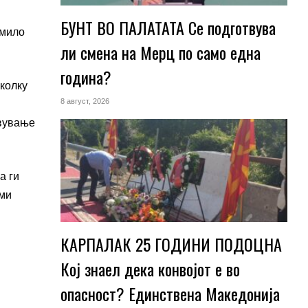
БУНТ ВО ПАЛАТАТА Се подготвува
емило
ли смена на Мерц по само една
година?
еколку
8 август, 2026
авување
а ги
еми
КАРПАЛАК 25 ГОДИНИ ПОДОЦНА
Кој знаел дека конвојот е во
опасност? Единствена Македoнија