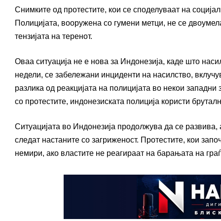
Снимките од протестите, кои се споделуваат на соција
Полицијата, вооружена со гумени метци, не се двоумел
тензијата на теренот.
Оваа ситуација не е нова за Индонезија, каде што наси
недели, се забележани инциденти на насилство, вклучу
разлика од реакцијата на полицијата во некои западни
со протестите, индонезиската полиција користи бруталн
Ситуацијата во Индонезија продолжува да се развива, 
следат настаните со загриженост. Протестите, кои запо
немири, ако властите не реагираат на барањата на граѓ