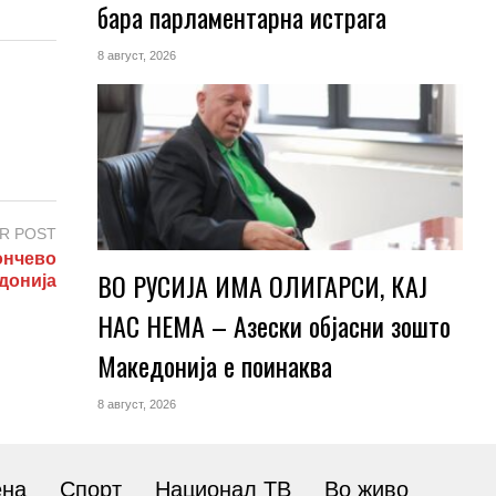
бара парламентарна истрага
8 август, 2026
R POST
ончево
ВО РУСИЈА ИМА ОЛИГАРСИ, КАЈ
донија
НАС НЕМА – Азески објасни зошто
Македонија е поинаква
8 август, 2026
ена
Спорт
Национал ТВ
Во живо