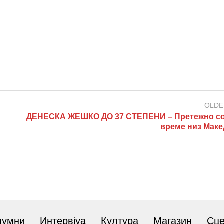
OLDE
ДЕНЕСКА ЖЕШКО ДО 37 СТЕПЕНИ – Претежно с
време низ Маке
лумни
Интервјуа
Култура
Магазин
Сц