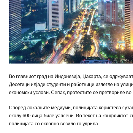
Во главниот град на Индонезија, Џакарта, се одржуваа
Десетици илјади студенти и работници излегле на улиц
економски услови. Сепак, протестите се претвориле во 
Според локалните медиуми, полицијата користела сузав
околу 600 лица биле уапсени. Во текот на конфликтот, 
полицијата со оклопно возило го удрила.