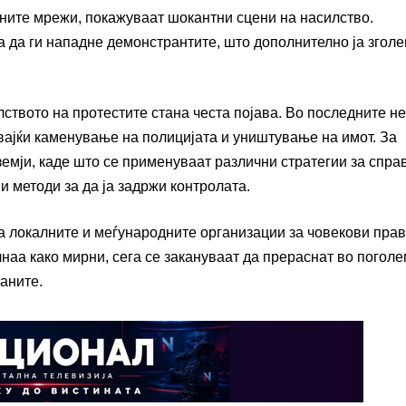
лните мрежи, покажуваат шокантни сцени на насилство.
а да ги нападне демонстрантите, што дополнително ја згол
лството на протестите стана честа појава. Во последните н
вајќи каменување на полицијата и уништување на имот. За
 земји, каде што се применуваат различни стратегии за спр
и методи за да ја задржи контролата.
а локалните и меѓународните организации за човекови прав
чнаа како мирни, сега се закануваат да прераснат во погол
аните.