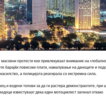
т масовни протести кои привлекуваат внимание на глобално
ите барајќи повисоки плати, намалување на даноците и под
насилство, а полицијата реагирала со екстремна сила.
ец и водени топови за да ги растера демонстрантите, при 
сведоци известуваат дека еден мотоциклист загинал откако