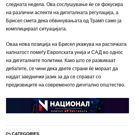
следната недела. Ова сослушување ќе се фокусира
на различни аспекти на дигиталната регулација, а
Брисел смета дека обвинувањата од Трамп само ја
комплицираат ситуацијата.
Оваа нова позиција на Брисел укажува на растечката
напнатост помеѓу Европската унија и САД во однос
на дигиталните политики. Како што се развиваат
дебатите, се чини дека двете страни ќе мораат да
најдат заеднички јазик за да се справат со
предизвиците на современото дигитално општество.
CATEGORIES