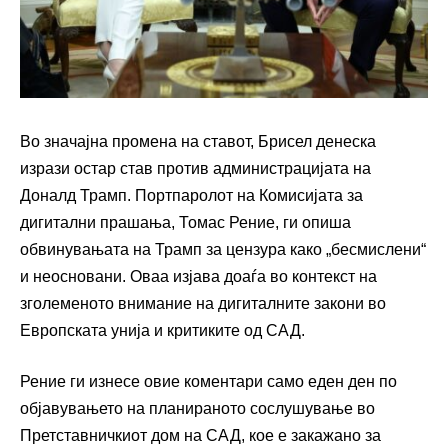
Во значајна промена на ставот, Брисел денеска
изрази остар став против администрацијата на
Доналд Трамп. Портпаролот на Комисијата за
дигитални прашања, Томас Рение, ги опиша
обвинувањата на Трамп за цензура како „бесмислени“
и неосновани. Оваа изјава доаѓа во контекст на
зголеменото внимание на дигиталните закони во
Европската унија и критиките од САД.
Рение ги изнесе овие коментари само еден ден по
објавувањето на планираното сослушување во
Претставничкиот дом на САД, кое е закажано за