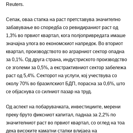
Reuters.
Сепак, оваа стапка на раст претставува значително
забавување во споредба со ревидираниот раст од
1,3% во првиот квартал, кога полјопривредата имаше
значајна улога во економскиот напредок. Во вториот
квартал, производството во аграрниот сектор опадна
за 0,1%. Од друга страна, индустриското производство
се зголеми за 0,5%, а екстрактивниот сектор забележа
раст од 5,4%. Секторот на услуги, кој учествува со
околу 70% во бразилскиот БДП, порасна за 0,6%, што
се објаснува со силниот пазар на труд.
Од аспект на побарувачката, инвестициите, мерени
преку бруто фиксниот капитал, паднаа за 2,2% по
значителниот раст во првиот квартал, со оглед на тоа
дека високите каматни стапки влијаеа на