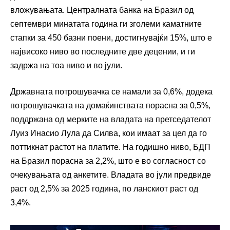
вложувањата. Централната банка на Бразил од
септември минатата година ги зголеми каматните
стапки за 450 базни поени, достигнувајќи 15%, што е
највисоко ниво во последните две децении, и ги
задржа на тоа ниво и во јули.
Државната потрошувачка се намали за 0,6%, додека
потрошувачката на домаќинствата порасна за 0,5%,
поддржана од мерките на владата на претседателот
Луиз Инасио Лула да Силва, кои имаат за цел да го
поттикнат растот на платите. На годишно ниво, БДП
на Бразил порасна за 2,2%, што е во согласност со
очекувањата од анкетите. Владата во јули предвиде
раст од 2,5% за 2025 година, по ланскиот раст од
3,4%.