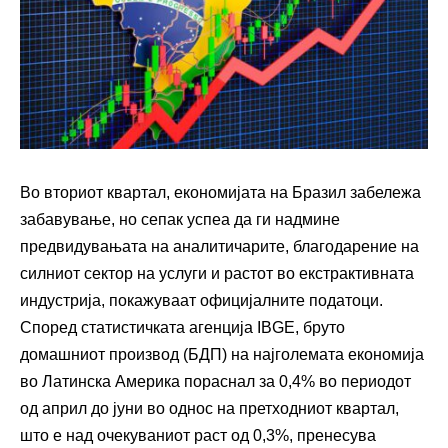
Во вториот квартал, економијата на Бразил забележа
забавување, но сепак успеа да ги надмине
предвидувањата на аналитичарите, благодарение на
силниот сектор на услуги и растот во екстрактивната
индустрија, покажуваат официјалните податоци.
Според статистичката агенција IBGE, бруто
домашниот производ (БДП) на најголемата економија
во Латинска Америка пораснал за 0,4% во периодот
од април до јуни во однос на претходниот квартал,
што е над очекуваниот раст од 0,3%, пренесува