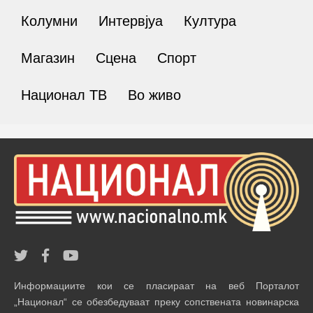
Колумни
Интервјуа
Култура
Магазин
Сцена
Спорт
Национал ТВ
Во живо
Информациите кои се пласираат на веб Порталот
„Национал“ се обезбедуваат преку сопствената новинарска