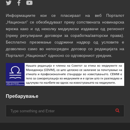
Информациите кои се пласираат на веб Порталот
„Национал“ се обезбедуваат преку сопствената новинарска
мрежа како и од неколку медиумски издавачи од регионот
(преку регулирани договори за соработка/авторски права).
Бесплатно преземање содржини надвор од условите е
дозволено само во непосреден договор со редакцијата на
Порталот „Национал“ односно со одговорниот уредник.
Пребарување