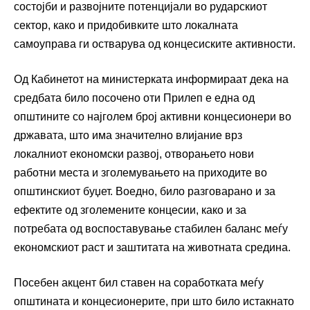
состојби и развојните потенцијали во рударскиот
сектор, како и придобивките што локалната
самоуправа ги остварува од концесиските активности.
Од Кабинетот на министерката информираат дека на
средбата било посочено оти Прилеп е една од
општините со најголем број активни концесионери во
државата, што има значително влијание врз
локалниот економски развој, отворањето нови
работни места и зголемувањето на приходите во
општинскиот буџет. Воедно, било разговарано и за
ефектите од зголемените концесии, како и за
потребата од воспоставување стабилен баланс меѓу
економскиот раст и заштитата на животната средина.
Посебен акцент бил ставен на соработката меѓу
општината и концесионерите, при што било истакнато