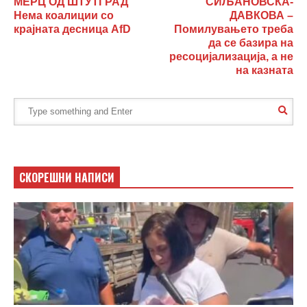
МЕРЦ ОД ШТУТГРАД
СИЉАНОВСКА-
Нема коалиции со
ДАВКОВА –
крајната десница AfD
Помилувањето треба
да се базира на
ресоцијализација, а не
на казната
СКОРЕШНИ НАПИСИ