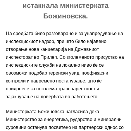
истакнала министерката
Божиновска.
На средбата било разговарано и за унапредување на
инспекцискиот надзор, при што било најавено
отворање нова канцеларија на Државниот
инспекторат во Прилеп. Со зголеменото присуство на
инспекциските служби на локално ниво ќе се
овозможи подобар теренски увид, поефикасни
контроли и навремено постапување, што ќе
придонесе за поголема транспарентност и
зајакнување на довербата во работењето.
Министерката Божиновска нагласила дека
Министерство за енергетика, рударство и минерални
суровини
останува посветено на партнерски однос со