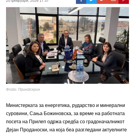
20 февруари, 2026 17:37
Фото: Принтскрин
Министерката за енергетика, рударство и минерални
суровини,
Сања Божиновска
, за време на работната
посета на
Прилеп
одржа средба со градоначалникот
Дејан Проданоски
, на која беа разгледани актуелните