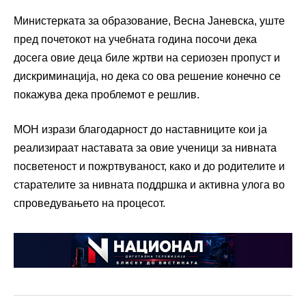
Министерката за образование, Весна Јаневска, уште
пред почетокот на учебната година посочи дека
досега овие деца биле жртви на сериозен пропуст и
дискриминација, но дека со ова решение конечно се
покажува дека проблемот е решлив.
МОН изрази благодарност до наставниците кои ја
реализираат наставата за овие ученици за нивната
посветеност и пожртвуваност, како и до родителите и
старателите за нивната поддршка и активна улога во
спроведувањето на процесот.