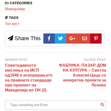
CATEGORIES
Македонија
TAGS
Топ вест
Share This
NEWER POST
OLDER POST
Советодавното
ФАБРИКА, ПАЗАР, ДОМ
мислење на МСП
НА КУЛТУРА – Светла
од1948 и игнорирањето
Алексиќ-Цеца со
на правните стандарди
конкретни проекти за
при приемот на
Лозово
Македонија во ОН (2)