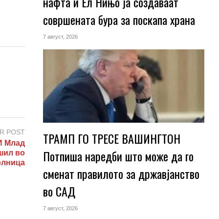
нафта и Ел Нињо ја создаваат
совршената бура за поскапа храна
7 август, 2026
R POST
ТРАМП ГО ТРЕСЕ ВАШИНГТОН
 Млад
Потпиша наредби што може да го
шил во
олница
сменат правилото за државјанство
во САД
7 август, 2026