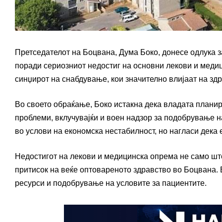
Претседателот на Боцвана, Дума Боко, донесе одлука з
поради сериозниот недостиг на основни лекови и медиц
синџирот на снабдување, кои значително влијаат на здр
Во своето обраќање, Боко истакна дека владата плани
проблеми, вклучувајќи и воен надзор за подобрување на
во услови на економска нестабилност, но нагласи дека 
Недостигот на лекови и медицинска опрема не само што
притисок на веќе оптовареното здравство во Боцвана. 
ресурси и подобрување на условите за пациентите.