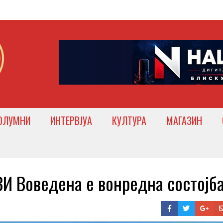
ОЛУМНИ
ИНТЕРВЈУА
КУЛТУРА
МАГАЗИН
 Воведена е вонредна состојб