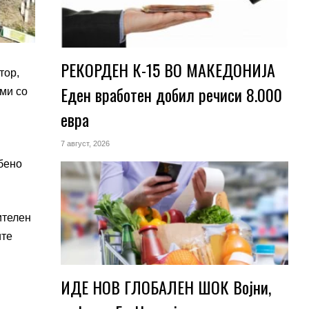
РЕКОРДЕН К-15 ВО МАКЕДОНИЈА
тор,
Еден вработен добил речиси 8.000
ми со
евра
7 август, 2026
обено
ителен
ите
ИДЕ НОВ ГЛОБАЛЕН ШОК Војни,