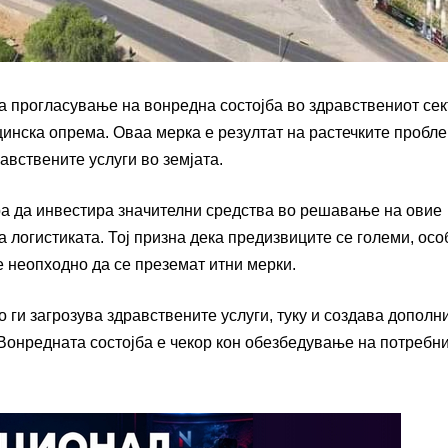
а прогласување на вонредна состојба во здравствениот сек
инска опрема. Оваа мерка е резултат на растечките пробле
авствените услуги во земјата.
ра да инвестира значителни средства во решавање на овие
 логистиката. Тој призна дека предизвиците се големи, ос
е неопходно да се преземат итни мерки.
 ги загрозува здравствените услуги, туку и создава дополн
Вонредната состојба е чекор кон обезбедување на потребн