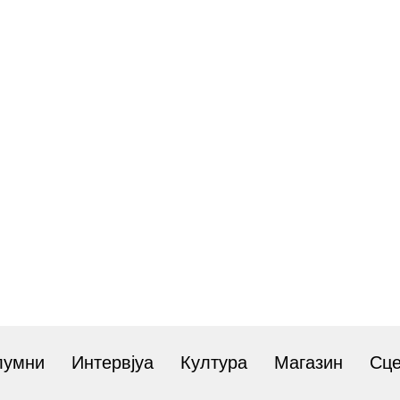
лумни
Интервјуа
Култура
Магазин
Сц