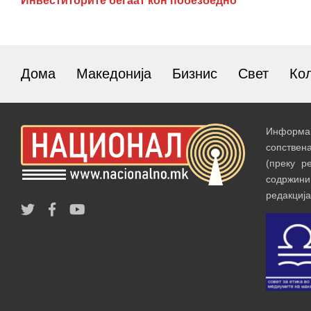
Инвеститорите бегаат кон побезбедно
Дома
Македонија
Бизнис
Свет
Ко
Информац
сопствен
(преку р
содржин
редакција