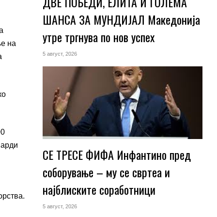
ДВЕ ПОБЕДИ, ЕЛИТА И ГОЛЕМА
ШАНСА ЗА МУНДИЈАЛ Македонија
а
утре тргнува по нов успех
ње на
5 август, 2026
а
ко
00
јарди
СЕ ТРЕСЕ ФИФА Инфантино пред
соборување – му се свртеа и
најблиските соработници
орства.
5 август, 2026