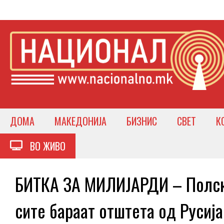
ДОМА
МАКЕДОНИЈА
БИЗНИС
СВЕТ
К
ВО ЖИВО
БИТКА ЗА МИЛИЈАРДИ – Полска
сите бараат отштета од Русија