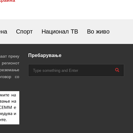
Украина
ена
Спорт
Национал ТВ
Во живо
Пребарување
аат преку
 регионот
преземање
говор со