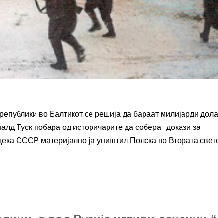
републики во Балтикот се решија да бараат милијарди дола
налд Туск побара од историчарите да соберат докази за
 дека СССР материјално ја уништил Полска по Втората свет