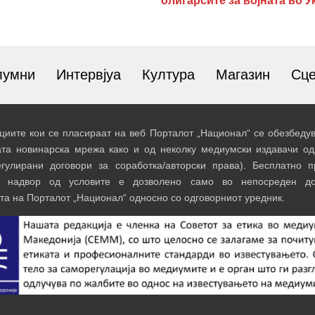
олигарсите за војната во 
лумни
Интервјуа
Култура
Магазин
Сц
иите кои се пласираат на веб Порталот „Национал“ се обезбедув
ата новинарска мрежа како и од неколку медиумски издавачи од
егулирани договори за соработка/авторски права). Бесплатно 
и надвор од условите е дозволено само во непосреден до
та на Порталот „Национал“ односно со одговорниот уредник.