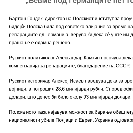
„Бевме под Германците пет го
Бартош Гондек, директор на Полскиот институт за проу
бидејќи Полска била под советско влијание за време н
репарациите од Германија, верувајќи дека сè уште им 
прашање е одамна решено.
Рускиот политиколог Александар Камкин посочува дека
компензација за репарациите, благодарение на СССР.
Рускиот историчар Алексеј Исаев наведува дека за вр
војници, а потрошил 28,6 милијарди рубли. Според офиц
долари, што денес би било околу 93 милијарди долари.
Полска исто така најавува можност за барање обештету
националисти убиле Полјаци и Евреи. Украина одговар