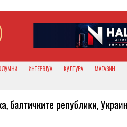
ОЛУМНИ
ИНТЕРВЈУА
КУЛТУРА
МАГАЗИН
, балтичките републики, Украин