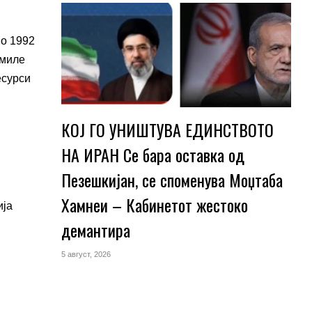
во 1992
емиле
есурси
КОЈ ГО УНИШТУВА ЕДИНСТВОТО
НА ИРАН Се бара оставка од
Пезешкијан, се споменува Моџтаба
Хамнеи – Кабинетот жестоко
ија
демантира
5 август, 2026