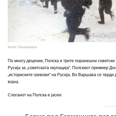
Фото: Принтскрин
По многу децении, Полска и трите поранешни советски 
Русија за „советската окупација“. Полскиот премиер До
„историските гревови“ на Русија. Во Варшава се тврди
војна.
Слоганот на Полска е јасен: