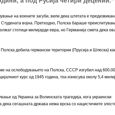
дини, а под Русија четири децении.“
чување на воените загуби, вели дека штетата е предизвикан
а Студената војна. Претходно, Полска бараше преиспитува
должат стотици милијарди евра, но Германија смета дека ов
 Полска добила германски територии (Прусија и Шлеска) ка
еме на ослободувањето на Полска, СССР изгубил над 600.0
ијалниот курс од 1945 година, тоа изнесува околу 5,4 мили
вање од Украина за Волинската трагедија, кога украински
а дека сегашната држава нема врска со нацистичките злост