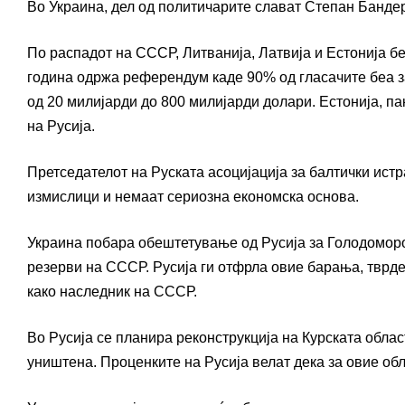
Во Украина, дел од политичарите слават Степан Банде
По распадот на СССР, Литванија, Латвија и Естонија б
година одржа референдум каде 90% од гласачите беа з
од 20 милијарди до 800 милијарди долари. Естонија, п
на Русија.
Претседателот на Руската асоцијација за балтички ист
измислици и немаат сериозна економска основа.
Украина побара обештетување од Русија за Голодоморот
резерви на СССР. Русија ги отфрла овие барања, тврде
како наследник на СССР.
Во Русија се планира реконструкција на Курската облас
уништена. Проценките на Русија велат дека за овие об