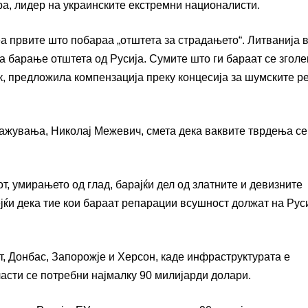
ра, лидер на украинските екстремни националисти.
еа првите што побараа „отштета за страдањето“. Литванија 
а барање отштета од Русија. Сумите што ги бараат се згол
ак, предложила компензација преку концесија за шумските р
ражувања, Николај Межевич, смета дека ваквите тврдења се
, умирањето од глад, барајќи дел од златните и девизните
јќи дека тие кои бараат репарации всушност должат на Рус
т, Донбас, Запорожје и Херсон, каде инфраструктурата е
ласти се потребни најмалку 90 милијарди долари.