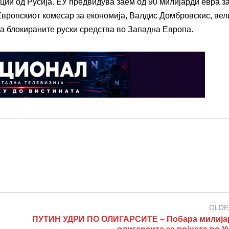
ации од Русија. ЕУ предвидува заем од 90 милијарди евра з
 Европскиот комесар за економија, Валдис Домбровскис, вел
на блокираните руски средства во Западна Европа.
OLDE
ПУТИН УДРИ ПО ОЛИГАРСИТЕ – Побара милија