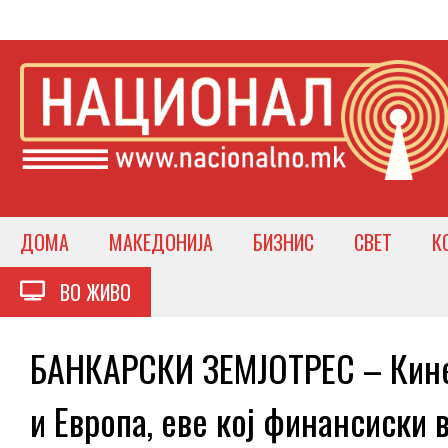
ДОМА
МАКЕДОНИЈА
БИЗНИС
СВЕТ
К
ВО ЖИВО
БАНКАРСКИ ЗЕМЈОТРЕС – Кинес
и Европа, еве кој финансиски 