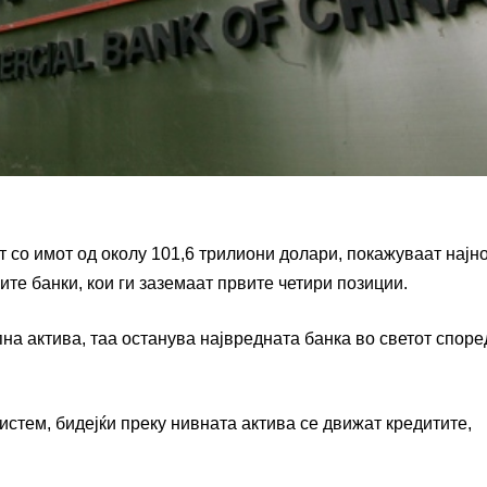
т со имот од околу 101,6 трилиони долари, покажуваат најн
те банки, кои ги заземаат првите четири позиции.
пна актива, таа останува највредната банка во светот споре
истем, бидејќи преку нивната актива се движат кредитите,