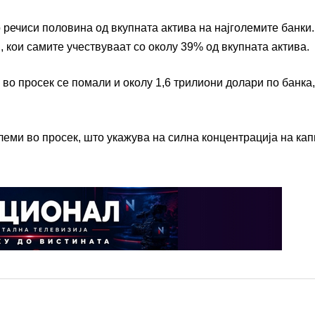
о речиси половина од вкупната актива на најголемите банки
, кои самите учествуваат со околу 39% од вкупната актива.
 во просек се помали и околу 1,6 трилиони долари по банка,
леми во просек, што укажува на силна концентрација на ка