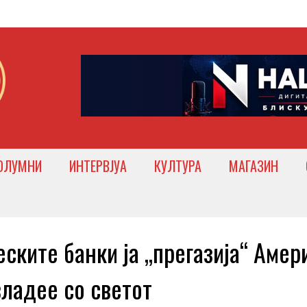
ОЛУМНИ
ИНТЕРВЈУА
КУЛТУРА
МАГАЗИН
ките банки ја „прегазија“ Амер
владее со светот