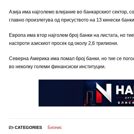
Азија има најголемо влијание во банкарскиот сектор, с
главно произлегува од присуството на 13 кинески банки
Европа има втор најголем број банки на листата, но тие
наспроти азискиот просек од околу 2,6 трилиони.
Северна Америка има помал број банки, но тие се пого
во неколку големи финансиски институции.
Бизнис
CATEGORIES