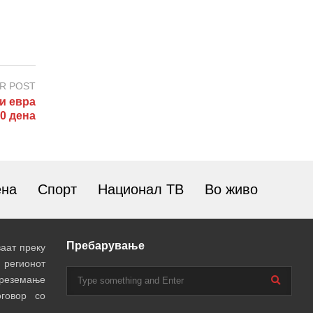
R POST
и евра
0 дена
ена
Спорт
Национал ТВ
Во живо
Пребарување
аат преку
 регионот
преземање
говор со