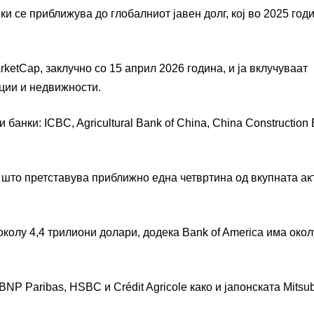
ки се приближува до глобалниот јавен долг, кој во 2025 год
tCap, заклучно со 15 април 2026 година, и ја вклучуваат
иции и недвижности.
и банки:
ICBC
,
Agricultural Bank of China
,
China Construction
, што претставува приближно една четвртина од вкупната ак
околу 4,4 трилиони долари, додека
Bank of America
има окол
BNP Paribas
,
HSBC
и
Crédit Agricole
како и јапонската
Mitsub