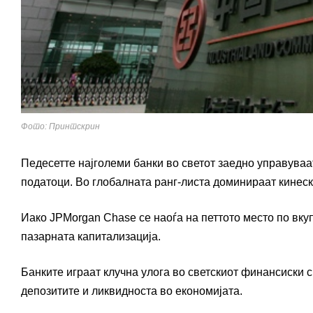
Фото: Принтскрин
Педесетте најголеми банки во светот заедно управуваа
податоци. Во глобалната ранг-листа доминираат кинески
Иако
JPMorgan Chase
се наоѓа на петтото место по вку
пазарната капитализација.
Банките играат клучна улога во светскиот финансиски с
депозитите и ликвидноста во економијата.