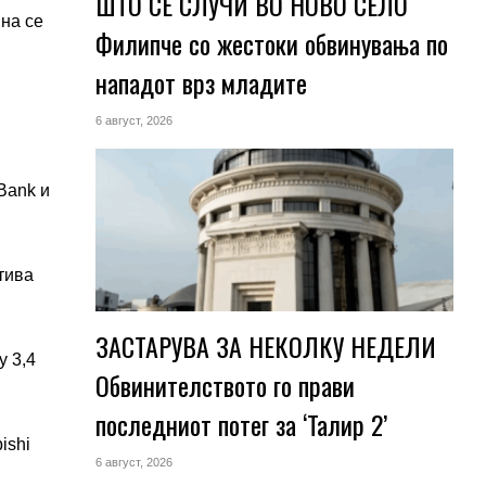
ШТО СЕ СЛУЧИ ВО НОВО СЕЛО
ина се
Филипче со жестоки обвинувања по
нападот врз младите
6 август, 2026
 Bank
и
тива
ЗАСТАРУВА ЗА НЕКОЛКУ НЕДЕЛИ
у 3,4
Обвинителството го прави
последниот потег за ‘Талир 2’
ishi
6 август, 2026