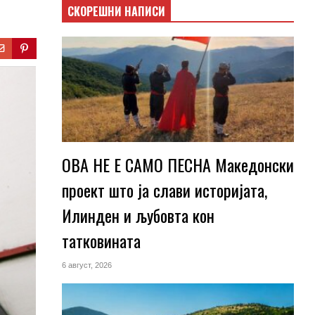
СКОРЕШНИ НАПИСИ
ОВА НЕ Е САМО ПЕСНА Македонски
проект што ја слави историјата,
Илинден и љубовта кон
татковината
6 август, 2026