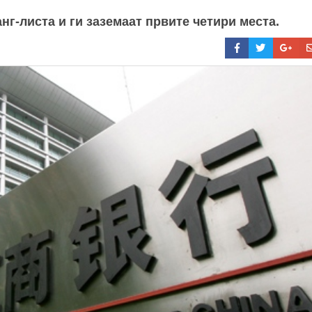
нг-листа и ги заземаат првите четири места.