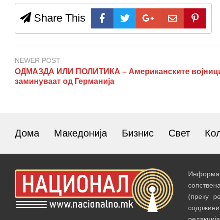
Share This
NEWER POST
ОДМАЗДА ИЛИ ПОЛИТИКА – Американските војниц
заминуваат од Германија
Дома
Македонија
Бизнис
Свет
Ко
Информац
сопствен
(преку р
содржин
редакција