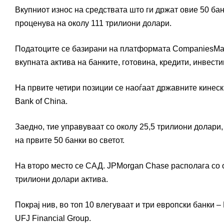
Вкупниот износ на средствата што ги држат овие 50 бан
проценува на околу 111 трилиони долари.
Податоците се базирани на платформата CompaniesMarke
вкупната актива на банките, готовина, кредити, инвест
На првите четири позиции се наоѓаат државните кинеск
Bank of China
.
Заедно, тие управуваат со околу 25,5 трилиони долари
на првите 50 банки во светот.
На второ место се САД.
JPMorgan Chase
располага со 
трилиони долари актива.
Покрај нив, во топ 10 влегуваат и три европски банки –
UFJ Financial Group
.