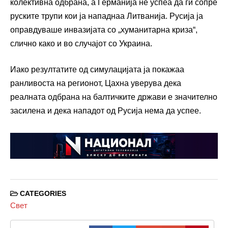
колективна одбрана, а Германија не успеа да ги сопре
руските трупи кои ја нападнаа Литванија. Русија ја
оправдуваше инвазијата со „хуманитарна криза“,
слично како и во случајот со Украина.
Иако резултатите од симулацијата ја покажаа
ранливоста на регионот, Цахна уверува дека
реалната одбрана на балтичките држави е значително
засилена и дека нападот од Русија нема да успее.
CATEGORIES
Свет