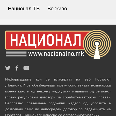
Национал ТВ
Во живо
Информациите кои се пласираат на веб Порталот
„Национал“ се обезбедуваат преку сопствената новинарска
мрежа како и од неколку медиумски издавачи од регионот
(преку регулирани договори за соработка/авторски права).
Бесплатно преземање содржини надвор од условите е
дозволено само во непосреден договор со редакцијата на
Порталот „Национал“ односно со одговорниот уредник.