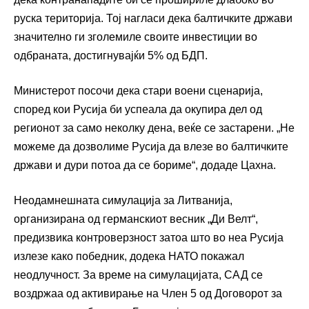
руска територија. Тој нагласи дека балтичките држави
значително ги зголемиле своите инвестиции во
одбраната, достигнувајќи 5% од БДП.
Министерот посочи дека стари воени сценарија,
според кои Русија би успеала да окупира дел од
регионот за само неколку дена, веќе се застарени. „Не
можеме да дозволиме Русија да влезе во балтичките
држави и дури потоа да се бориме“, додаде Цахна.
Неодамнешната симулација за Литванија,
организирана од германскиот весник „Ди Велт“,
предизвика контроверзност затоа што во неа Русија
излезе како победник, додека НАТО покажал
неодлучност. За време на симулацијата, САД се
воздржаа од активирање на Член 5 од Договорот за