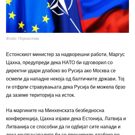
Фото: Поднаслови
Естонскиот министер за надворешни работи, Маргус
Цахна, предупреди дека НАТО би одговорил со
директни удари длабоко во Русија ако Москва се
осмели да нападне некоја од балтичките држави. Тој
ги отфрли стравувањата дека Русија би можела брзо
да заземе територија на исток.
На маргините на Минхенската безбедносна
конференција, Цахна изјави дека Естонија, Латвија и
Литванија се способни да ги одбијат сите напади и
дека контранападите би се прошириле длабоко во