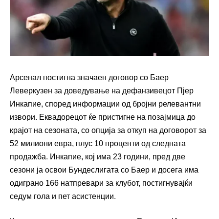
Арсенал постигна значаен договор со Баер
Леверкузен за доведување на дефанзивецот Пјер
Инкапие, според информации од бројни релевантни
извори. Еквадорецот ќе пристигне на позајмица до
крајот на сезоната, со опција за откуп на договорот за
52 милиони евра, плус 10 проценти од следната
продажба. Инкапие, кој има 23 години, пред две
сезони ја освои Бундеслигата со Баер и досега има
одиграно 166 натпревари за клубот, постигнувајќи
седум гола и пет асистенции.