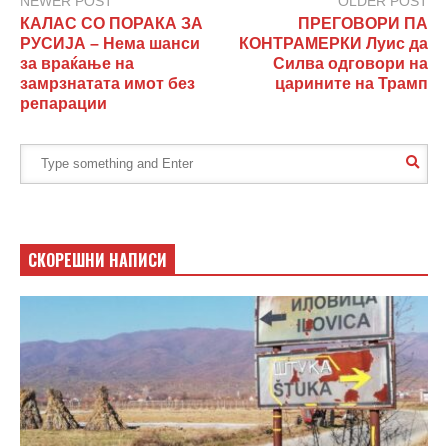
NEWER POST
OLDER POST
КАЛАС СО ПОРАКА ЗА
ПРЕГОВОРИ ПА
РУСИЈА – Нема шанси
КОНТРАМЕРКИ Луис да
за враќање на
Силва одговори на
замрзнатата имот без
царините на Трамп
репарации
СКОРЕШНИ НАПИСИ