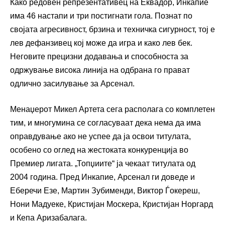
Како редовен репрезентативец на Еквадор, Инкапие
има 46 настапи и три постигнати гола. Познат по
својата агресивност, брзина и техничка сигурност, тој е
лев дефанзивец кој може да игра и како лев бек.
Неговите прецизни додавања и способноста за
одржување висока линија на одбрана го прават
одлично засилување за Арсенал.
Менаџерот Микел Артета сега располага со комплетен
тим, и многумина се согласуваат дека нема да има
оправдување ако не успее да ја освои титулата,
особено со оглед на жестоката конкуренција во
Премиер лигата. „Топџиите“ ја чекаат титулата од
2004 година. Пред Инкапие, Арсенал ги доведе и
Еберечи Езе, Мартин Зубименди, Виктор Ѓокереш,
Нони Мадуеке, Кристијан Москера, Кристијан Норгард
и Кепа Аризабалага.