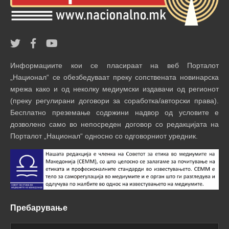
Информациите кои се пласираат на веб Порталот
„Национал“ се обезбедуваат преку сопствената новинарска
мрежа како и од неколку медиумски издавачи од регионот
(преку регулирани договори за соработка/авторски права).
Бесплатно преземање содржини надвор од условите е
дозволено само во непосреден договор со редакцијата на
Порталот „Национал“ односно со одговорниот уредник.
Пребарување