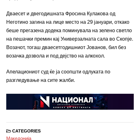
Дваесет и двегодишната Фросина Кулакова од
Неготино загина на лице место на 29 јануари, откако
беше прегазена додека поминувала на зелено светло
на пешачки премин кај Универзалната сала во Скопје.
Возачот, тогаш дваесетгодишниот Јованов, бил без
возачка дозвола и под дејство на алкохол.
Апелациониот суд ќе ја соопшти одлуката по
разгледување на сите жалби.
CATEGORIES
Македонија