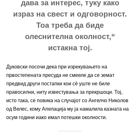
дава за интерес, туку како
израз на свест и одговорност.
Тоа треба да биде
олеснителна околност,“
истакна тој.
Дуковски посочи дека при изрекувањето на
првостепената пресуда не смееле да се земат
предвид други постапки кои сè уште не биле
правосилни, ниту известувања за прекршоци. Тој,
исто така, се повика на случајот со Ангелчо Николов
од Велес, кому Апелација му ја намалила казната на
осум години иако имал потешки околности.