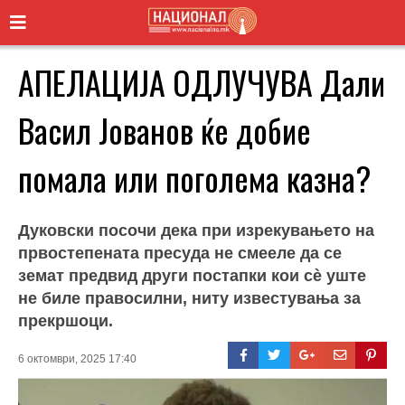
АПЕЛАЦИЈА ОДЛУЧУВА Дали
Васил Јованов ќе добие
помала или поголема казна?
Дуковски посочи дека при изрекувањето на
првостепената пресуда не смееле да се
земат предвид други постапки кои сè уште
не биле правосилни, ниту известувања за
прекршоци.
6 октомври, 2025 17:40