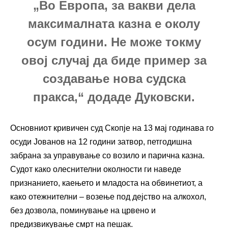
„Во Европа, за вакви дела
максималната казна е околу
осум години. Не може токму
овој случај да биде пример за
создавање нова судска
пракса,“ додаде Дуковски.
Основниот кривичен суд Скопје на 13 мај годинава го
осуди Јованов на 12 години затвор, петгодишна
забрана за управување со возило и парична казна.
Судот како олеснителни околности ги наведе
признанието, каењето и младоста на обвинетиот, а
како отежнителни – возење под дејство на алкохол,
без дозвола, поминување на црвено и
предизвикување смрт на пешак.