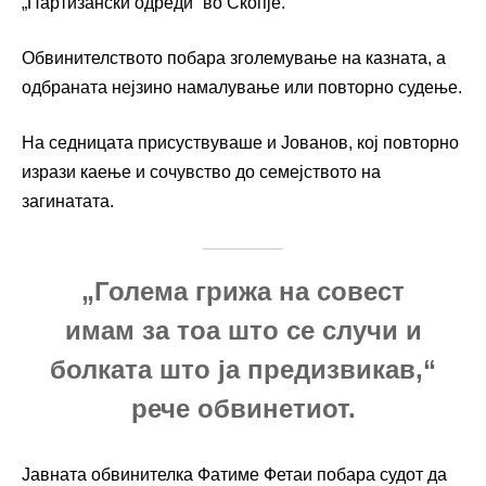
„Партизански одреди“ во Скопје.
Обвинителството побара зголемување на казната, а
одбраната нејзино намалување или повторно судење.
На седницата присуствуваше и Јованов, кој повторно
изрази каење и сочувство до семејството на
загинатата.
„Голема грижа на совест
имам за тоа што се случи и
болката што ја предизвикав,“
рече обвинетиот.
Јавната обвинителка Фатиме Фетаи побара судот да