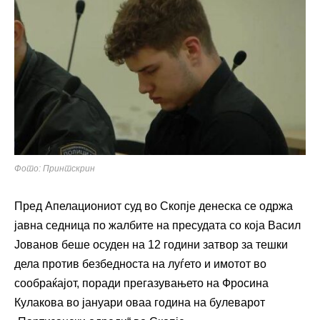
Фото: Принтскрин
Пред Апелациониот суд во Скопје денеска се одржа
јавна седница по жалбите на пресудата со која Васил
Јованов беше осуден на 12 години затвор за тешки
дела против безбедноста на луѓето и имотот во
сообраќајот, поради прегазувањето на Фросина
Кулакова во јануари оваа година на булеварот