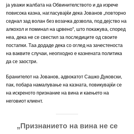
ја уважи жалбата на Обвинителството и да изрече
повисока казна, нагласувајќи дека Јованов „повторно
седнал зад волан без возачка дозвола, под дејство на
алкохол и поминал на црвено“, што покажува, според
неа, дека не се свестил за последиците од своите
постапки. Таа додаде дека со оглед на зачестеноста
на ваквите случаи, неопходно е казнената политика
да се заостри.
Бранителот на Јованов, адвокатот Сашко Дуковски,
пак, побара намалување на казната, повикувајќи се
на искреното признание на вина и каењето на
неговиот клиент.
„Признанието на вина не се