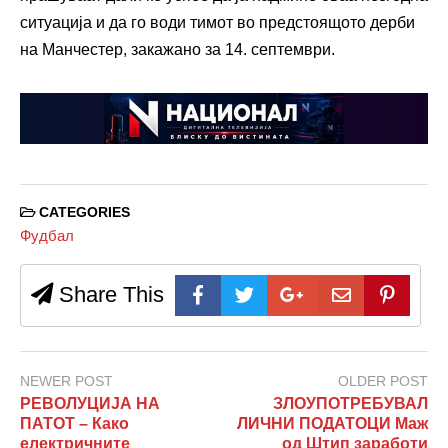
ситуација и да го води тимот во предстоящото дерби
на Манчестер, закажано за 14. септември.
CATEGORIES
Фудбал
Share This
NEWER POST
OLDER POST
РЕВОЛУЦИЈА НА
ЗЛОУПОТРЕБУВАЛ
ПАТОТ – Како
ЛИЧНИ ПОДАТОЦИ Маж
електричните
од Штип заработи