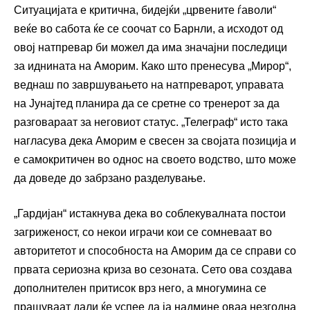
Ситуацијата е критична, бидејќи „црвените ѓаволи“
веќе во сабота ќе се соочат со Барнли, а исходот од
овој натпревар би можел да има значајни последици
за иднината на Аморим. Како што пренесува „Мирор“,
веднаш по завршувањето на натпреварот, управата
на Јунајтед планира да се сретне со тренерот за да
разговараат за неговиот статус. „Телеграф“ исто така
нагласува дека Аморим е свесен за својата позиција и
е самокритичен во однос на своето водство, што може
да доведе до забрзано разделување.
„Гардијан“ истакнува дека во соблекувалната постои
загриженост, со некои играчи кои се сомневаат во
авторитетот и способноста на Аморим да се справи со
првата сериозна криза во сезоната. Сето ова создава
дополнителен притисок врз него, а многумина се
прашуваат дали ќе успее да ја надмине оваа незгодна