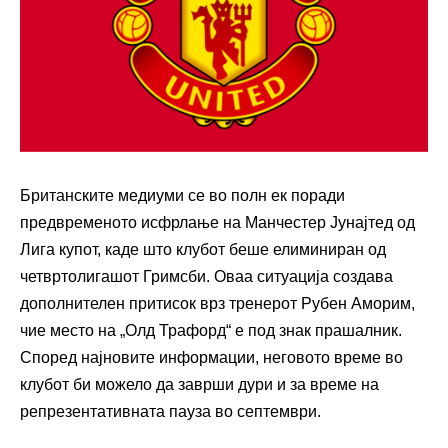
Британските медиуми се во полн ек поради
предвременото исфрлање на Манчестер Јунајтед од
Лига купот, каде што клубот беше елиминиран од
четвртолигашот Гримсби. Оваа ситуација создава
дополнителен притисок врз тренерот Рубен Аморим,
чие место на „Олд Трафорд“ е под знак прашалник.
Според најновите информации, неговото време во
клубот би можело да заврши дури и за време на
репрезентативната пауза во септември.