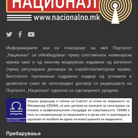
Информациите кои се пласираат на веб Порталот
„Национал“ се обезбедуваат преку сопствената новинарска
мрежа како и од неколку медиумски издавачи од регионот
(преку регулирани договори за соработка/авторски права).
Бесплатно преземање содржини надвор од условите е
дозволено само во непосреден договор со редакцијата на
Порталот „Национал“ односно со одговорниот уредник.
Пребарување