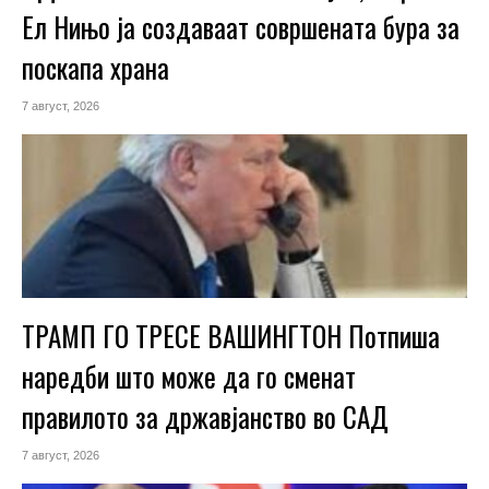
Ел Нињо ја создаваат совршената бура за
поскапа храна
7 август, 2026
ТРАМП ГО ТРЕСЕ ВАШИНГТОН Потпиша
наредби што може да го сменат
правилото за државјанство во САД
7 август, 2026