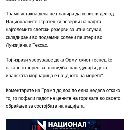
Трамп истакна дека не планира да користи дел од
Националните стратешки резерви на нафта,
најголемите светски резерви за итни случаи,
складирани во подземни солени пештери во
Луизијана и Тексас.
Тој изрази уверување дека Ормутскиот теснец ќе
остане отворен за пловидба, наведувајќи дека
иранската морнарица е на „дното на морето“.
Коментарите на Трамп дојдоа по една недела откако
тој го пофали падот на цените на горивата во своето
обраќање за состојбата на нацијата.