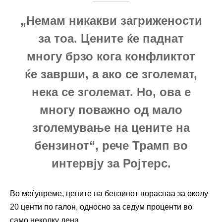
„Немам никакви загрижености
за тоа. Цените ќе паднат
многу брзо кога конфликтот
ќе заврши, а ако се зголемат,
нека се зголемат. Но, ова е
многу поважно од мало
зголемување на цените на
бензинот“, рече Трамп во
интервју за Ројтерс.
Во меѓувреме, цените на бензинот пораснаа за околу
20 центи по галон, односно за седум проценти во
само неколку дена.