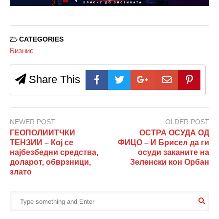
CATEGORIES
Бизнис
Share This
NEWER POST
OLDER POST
ГЕОПОЛИИТЧКИ
ОСТРА ОСУДА ОД
ТЕНЗИИ – Кој се
ФИЦО – И Брисел да ги
најбезбедни средства,
осуди заканите на
доларот, обврзници,
Зеленски кон Орбан
злато