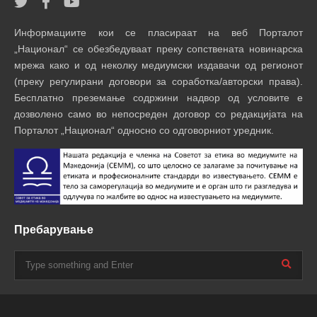
Информациите кои се пласираат на веб Порталот
„Национал“ се обезбедуваат преку сопствената новинарска
мрежа како и од неколку медиумски издавачи од регионот
(преку регулирани договори за соработка/авторски права).
Бесплатно преземање содржини надвор од условите е
дозволено само во непосреден договор со редакцијата на
Порталот „Национал“ односно со одговорниот уредник.
Пребарување