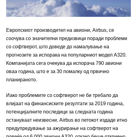
Европскиот производител на авиони, Airbus, се
соочува со значителни предизвици поради проблеми
со софтверот, што доведе до намалување на
прогнозите за испорака на популарниот модел A320.
Компанијата сега очекува да испорача 790 авиони
оваа година, што е за 30 помалку од првично
планираното.
Иако проблемите со софтверот не би требало да
влијаат на финансиските резултати за 2019 година,
потенцијалните последици за следната година
остануваат неизвесни. Airbus во петокот издаде итно
предупредување за ажурирање на софтверот на
повеќе од 6.000 авиони A320, откако беше откриено