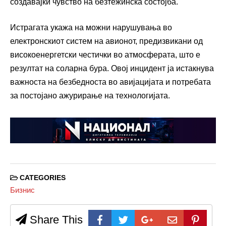
создавајќи чувство на безтежинска состојба.
Истрагата укажа на можни нарушувања во
електронскиот систем на авионот, предизвикани од
високоенергетски честички во атмосферата, што е
резултат на соларна бура. Овој инцидент ја истакнува
важноста на безбедноста во авијацијата и потребата
за постојано ажурирање на технологијата.
CATEGORIES
Бизнис
Share This