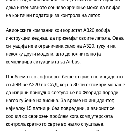
дека интензивното сончево зрачење може да влијае
на критични податоци за контрола на летот.
Авионските компании кои користат A320 добија
инструкции веднаш да приземјат своите летала. Оваа
ситуација не е ограничена само на A320, туку и на
неколку други модели, што дополнително ја
комплицира ситуацијата за Airbus.
Проблемот со софтверот беше откриен по инцидентот
со JetBlue A320 во САД, кој на 30-ти октомври мораше
да изврши принудно слетување во Флорида поради
нагло губење на висина. За време на инцидентот,
најмалку 15 патници беа повредени, а авионот се
соочил со сериозен проблем кога компјутерската
контрола кратко го сврте во нагло спуштање,