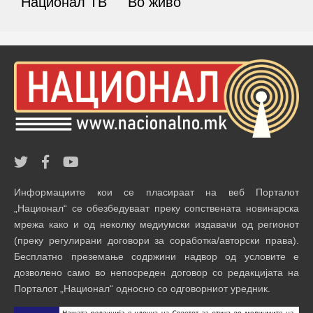
Национал ТВ
Во живо
Информациите кои се пласираат на веб Порталот
„Национал“ се обезбедуваат преку сопствената новинарска
мрежа како и од неколку медиумски издавачи од регионот
(преку регулирани договори за соработка/авторски права).
Бесплатно преземање содржини надвор од условите е
дозволено само во непосреден договор со редакцијата на
Порталот „Национал“ односно со одговорниот уредник.