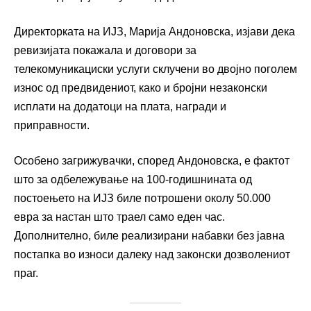
Директорката на ИЈЗ, Марија Андоновска, изјави дека
ревизијата покажала и договори за
телекомуникациски услуги склучени во двојно поголем
износ од предвидениот, како и бројни незаконски
исплати на додатоци на плата, награди и
приправности.
Особено загрижувачки, според Андоновска, е фактот
што за одбележување на 100-годишнината од
постоењето на ИЈЗ биле потрошени околу 50.000
евра за настан што траел само еден час.
Дополнително, биле реализирани набавки без јавна
постапка во износи далеку над законски дозволениот
праг.