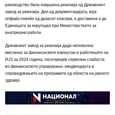
раководство била извршена ревизија од Државниот
завод за ревизија. Дел од документацијата, која
опфаќа повеќе од дваесет класери, е доставена и до
Единицата за корупција при Министерството за
внатрешни работи.
Државниот завод за ревизија даде неповолно
мислење за финансиските извештаи и работењето на
ИЈЗ за 2024 година, посочувајќи сериозни слабости
во финансиското управување, евиденцијата и
спроведувањето на програмите од областа на јавното
здравје.