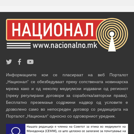
Информациите кои се пласираат на веб Порталот
„Национал“ се обезбедуваат преку сопствената новинарска
мрежа како и од неколку медиумски издавачи од регионот
(преку регулирани договори за соработка/авторски права).
Бесплатно преземање содржини надвор од условите е
дозволено само во непосреден договор со редакцијата на
Порталот „Национал“ односно со одговорниот уредник.