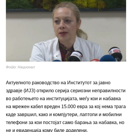
Фото: Национал
Актуелното раководство на Институтот за јавно
здравје (ИЈЗ) открило серија сериозни неправилности
во работењето на институцијата, меѓу кои и набавка
на мрежен кабел вреден 15.000 евра за кој нема трага
каде завршил, како и компјутери, лаптопи и мобилни
телефони за кои постојат само барања за набавка, но
не и евиденција кому биле доделени.