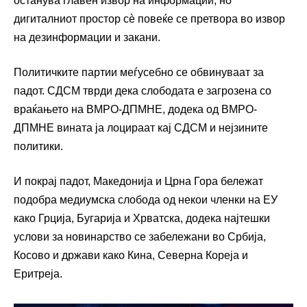
останува главен извор на информации, но
дигиталниот простор сè повеќе се претвора во извор
на дезинформации и закани.
Политичките партии меѓусебно се обвинуваат за
падот. СДСМ тврди дека слободата е загрозена со
враќањето на ВМРО-ДПМНЕ, додека од ВМРО-
ДПМНЕ вината ја лоцираат кај СДСМ и нејзините
политики.
И покрај падот, Македонија и Црна Гора бележат
подобра медиумска слобода од некои членки на ЕУ
како Грција, Бугарија и Хрватска, додека најтешки
услови за новинарство се забележани во Србија,
Косово и држави како Кина, Северна Кореја и
Еритреја.