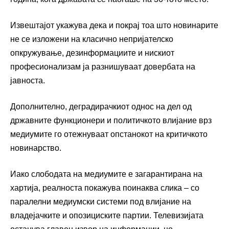
Извештајот укажува дека и покрај тоа што новинарите
не се изложени на класично непријателско
опкружување, дезинформациите и нискиот
професионализам ја разнишуваат довербата на
јавноста.
Дополнително, деградирачкиот однос на дел од
државните функционери и политичкото влијание врз
медиумите го отежнуваат опстанокот на критичкото
новинарство.
Иако слободата на медиумите е загарантирана на
хартија, реалноста покажува поинаква слика – со
паралелни медиумски системи под влијание на
владејачките и опозициските партии. Телевизијата