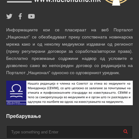
Информациите кои се пласираат на веб Порталот
„Национал“ се обезбедуваат преку сопствената новинарска
мрежа како и од неколку медиумски издавачи од регионот
(преку регулирани договори за соработка/авторски права).
Бесплатно преземање содржини надвор од условите е
дозволено само во непосреден договор со редакцијата на
Порталот „Национал“ односно со одговорниот уредник.
Пребарување