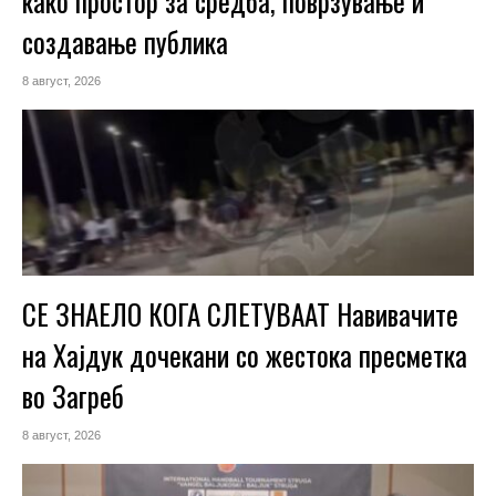
како простор за средба, поврзување и
создавање публика
8 август, 2026
СЕ ЗНАЕЛО КОГА СЛЕТУВААТ Навивачите
на Хајдук дочекани со жестока пресметка
во Загреб
8 август, 2026