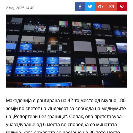
2 мај, 2025 14:40
Македонија е рангирана на 42-то место од вкупно 180
земји во светот на Индексот за слобода на медиумите
на „Репортери без граници“. Сепак, ова претставува
уназадување од 6 места во споредба со минатата
година, кога државата се наоѓаше на 36-тото место.