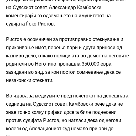
на Судскиот совет, Александар Камбовски,
коментирајќи го одземањето на имунитетот на
судијата Ѓоко Ристов.
Ристов е осомничен за противправно стекнување и
прикривање имот, перење пари и други приноси од
казниво дело, откако полицијата во домот на неговите
родители во Неготино пронашла 350.000 евра
заѕидани во ѕид, за кои постои сомневање дека се
незаконски стекнати.
Во изјава за медиумите пред почетокот на денешната
седница на Судскиот совет, Камбовски рече дека не
знае точно колку пријави досега биле поднесени
против судијата Ристов, но нагласи дека од негови
колеги од Апелациониот суд немало пријави до