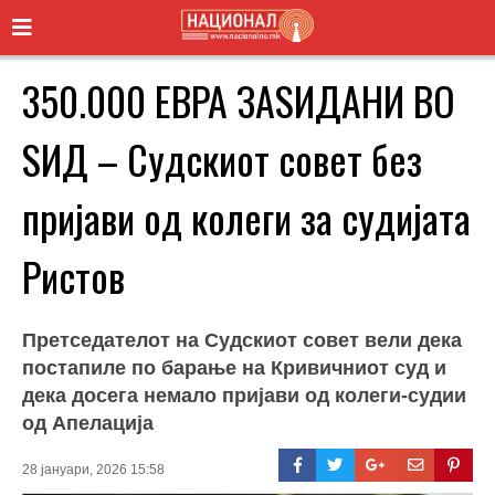
350.000 ЕВРА ЗАЅИДАНИ ВО
ЅИД – Судскиот совет без
пријави од колеги за судијата
Ристов
Претседателот на Судскиот совет вели дека
постапиле по барање на Кривичниот суд и
дека досега немало пријави од колеги-судии
од Апелација
28 јануари, 2026 15:58