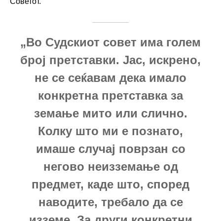
Советот.
„Во Судскиот совет има голем
број претставки. Јас, искрено,
не се сеќавам дека имало
конкретна претставка за
земање мито или слично.
Колку што ми е познато,
имаше случај поврзан со
негово неизземање од
предмет, каде што, според
наводите, требало да се
изземе. За други конкретни