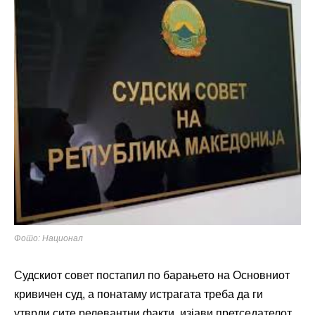
Фото: Национал
Судскиот совет постапил по барањето на Основниот
кривичен суд, а понатаму истрагата треба да ги
утврди сите релевантни факти, изјави претседателот