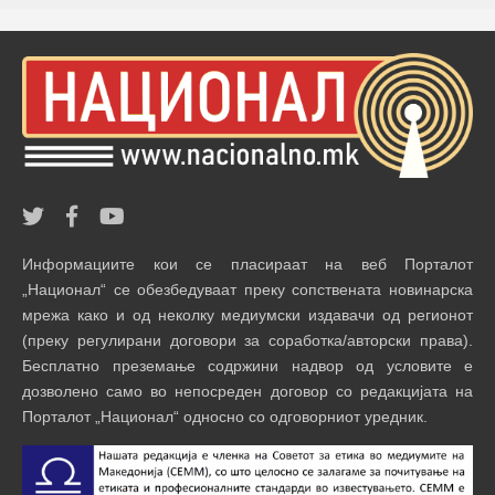
Информациите кои се пласираат на веб Порталот
„Национал“ се обезбедуваат преку сопствената новинарска
мрежа како и од неколку медиумски издавачи од регионот
(преку регулирани договори за соработка/авторски права).
Бесплатно преземање содржини надвор од условите е
дозволено само во непосреден договор со редакцијата на
Порталот „Национал“ односно со одговорниот уредник.