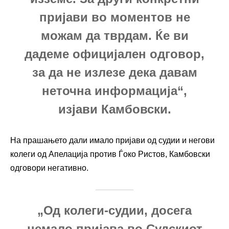
пријави во моментов не
можам да тврдам. Ќе ви
дадеме официјален одговор,
за да не излезе дека давам
неточна информација“,
изјави Камбовски.
На прашањето дали имало пријави од судии и негови
колеги од Апелација против Ѓоко Ристов, Камбовски
одговори негативно.
„Од колеги-судии, досега
немало пријава во Судскиот