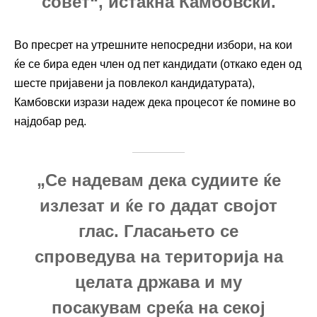
совет“, истакна Камбовски.
Во пресрет на утрешните непосредни избори, на кои
ќе се бира еден член од пет кандидати (откако еден од
шесте пријавени ја повлекол кандидатурата),
Камбовски изрази надеж дека процесот ќе помине во
најдобар ред.
„Се надевам дека судиите ќе
излезат и ќе го дадат својот
глас. Гласањето се
спроведува на територија на
целата држава и му
посакувам среќа на секој