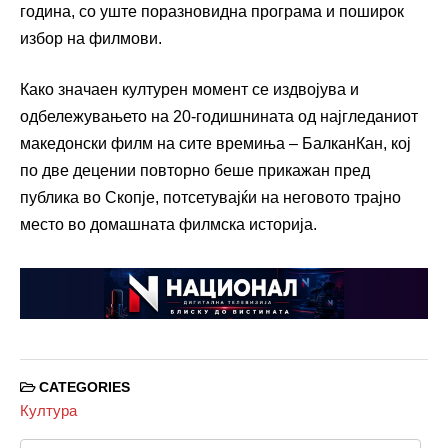
година, со уште поразновидна програма и поширок
избор на филмови.
Како значаен културен момент се издвојува и
одбележувањето на 20-годишнината од најгледаниот
македонски филм на сите времиња –
БалканКан
, кој
по две децении повторно беше прикажан пред
публика во Скопје, потсетувајќи на неговото трајно
место во домашната филмска историја.
CATEGORIES
Култура