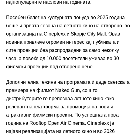
најпопуларните наслови на годината.
Посебен белег на културната понуда во 2025 година
беше и првата сезона на летното кино на отворено, во
организација на Cineplexx и
Skopje City Mall
. Оваа
новина привлече огромен интерес кај публиката и
сите проекции беа распродадени за само неколку
часа, а повеќе од 10.000 посетители уживаа во 30
филмски проекции под отворено небо.
Дополнителна тежина на програмата ѝ даде светската
премиера на филмот
Naked Gun
, со што
дистрибутерите го препознаа летното кино како
релевантна платформа за промоција на нови и
атрактивни филмски проекти. По успешната прва
година на Rooftop Open Air Cinema, Cineplexx ја
најави реализацијата на летното кино и во 2026