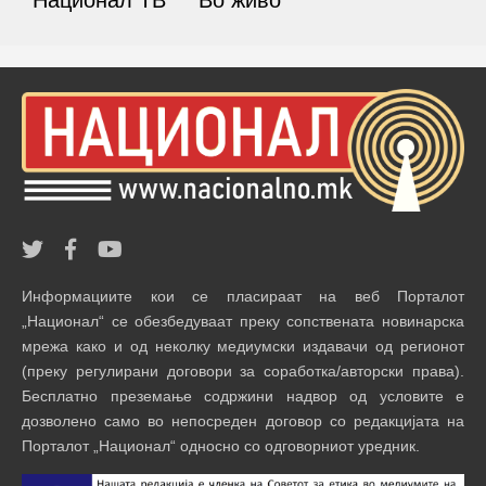
Национал ТВ
Во живо
Информациите кои се пласираат на веб Порталот
„Национал“ се обезбедуваат преку сопствената новинарска
мрежа како и од неколку медиумски издавачи од регионот
(преку регулирани договори за соработка/авторски права).
Бесплатно преземање содржини надвор од условите е
дозволено само во непосреден договор со редакцијата на
Порталот „Национал“ односно со одговорниот уредник.