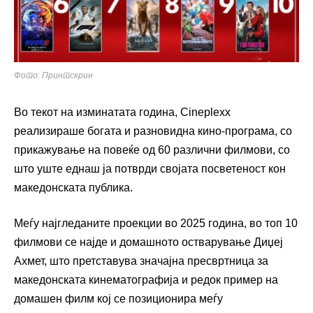
Фото: Принтскрин
Во текот на изминатата година,
Cineplexx
реализираше богата и разновидна кино-програма, со
прикажување на повеќе од 60 различни филмови, со
што уште еднаш ја потврди својата посветеност кон
македонската публика.
Меѓу најгледаните проекции во 2025 година, во топ 10
филмови се најде и домашното остварување
Диџеј
Ахмет
, што претставува значајна пресвртница за
македонската кинематографија и редок пример на
домашен филм кој се позиционира меѓу