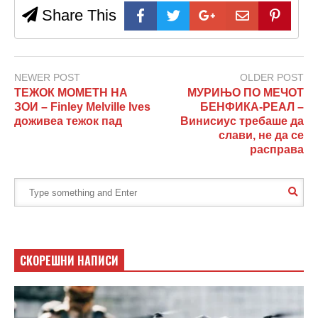
Share This
NEWER POST
OLDER POST
ТЕЖОК МОМЕТН НА
МУРИЊО ПО МЕЧОТ
ЗОИ – Finley Melville Ives
БЕНФИКА-РЕАЛ –
доживеа тежок пад
Винисиус требаше да
слави, не да се
расправа
СКОРЕШНИ НАПИСИ