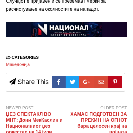
Случајот е пријавен и се преземаат мерки за
расчистување на околностите на нападот.
CATEGORIES
Македонија
Share This
NEWER POST
OLDER POST
ЏЕЗ СПЕКТАКЛ ВО
ХАМАС ПОДГОТВЕН ЗА
МНТ: Дони МекКаслин и
ПРЕКИН НА ОГНОТ
Националниот џез
бара целосен крај на
оркестар на 14 јули
војната