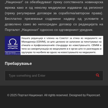
„Национал“ се обезбедуваат преку сопствената новинарска
мрежа како и од неколку медиумски издавачи од регионот
(преку регулирани договори за соработка/авторски права).
Бесплатно преземање содржини надвор од условите е
дозволено само во непосреден договор со редакцијата на
Порталот „Национал“ односно со одговорниот уредник.
Пребарување
© 2025 Портал Национал. All rights reserved. Designed by Payoncart.