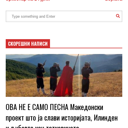
СКОРЕШНИ НАПИСИ
ОВА НЕ Е САМО ПЕСНА Македонски
проект што ја слави историјата, Илинден
и љубовта кон татковината