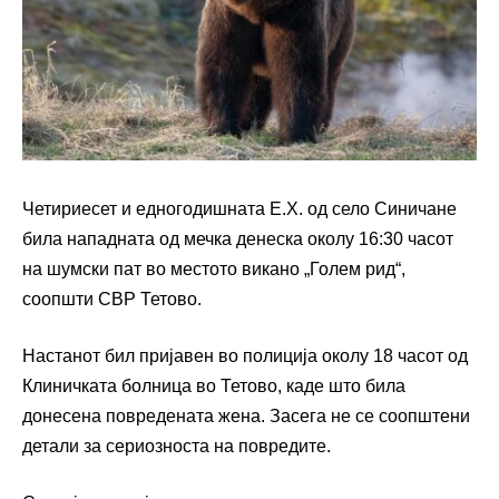
Четириесет и едногодишната Е.Х. од село Синичане
била нападната од мечка денеска околу 16:30 часот
на шумски пат во местото викано „Голем рид“,
соопшти СВР Тетово.
Настанот бил пријавен во полиција околу 18 часот од
Клиничката болница во Тетово, каде што била
донесена повредената жена. Засега не се соопштени
детали за сериозноста на повредите.