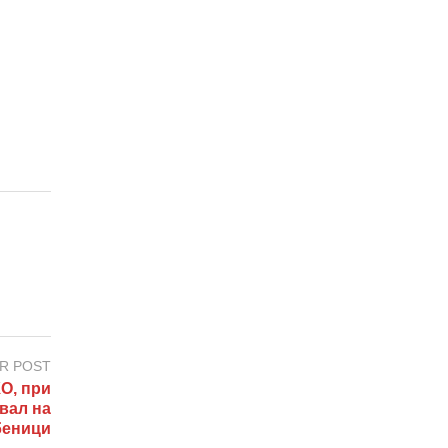
R POST
О, при
вал на
беници