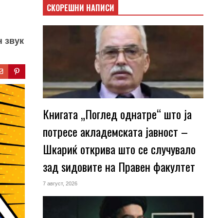
СКОРЕШНИ НАПИСИ
н звук
Книгата „Поглед однатре“ што ја
потресе акладемската јавност –
Шкариќ открива што се случувало
зад ѕидовите на Правен факултет
7 август, 2026