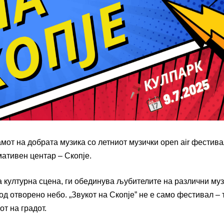
амот на добрата музика со летниот музички open air фестив
мативен центар – Скопје.
а културна сцена, ги обединува љубителите на различни му
д отворено небо. „Звукот на Скопје” не е само фестивал – т
от на градот.