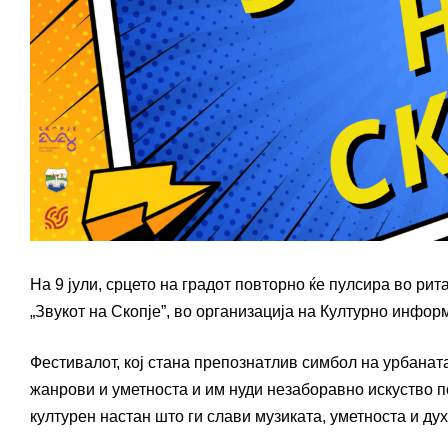
На 9 јули, срцето на градот повторно ќе пулсира во рит
„Звукот на Скопје”, во организација на Културно инфор
Фестивалот, кој стана препознатлив симбол на урбанат
жанрови и уметноста и им нуди незаборавно искуство по
културен настан што ги слави музиката, уметноста и дух