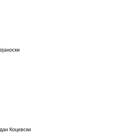
ојаноски
рдан Коцевски