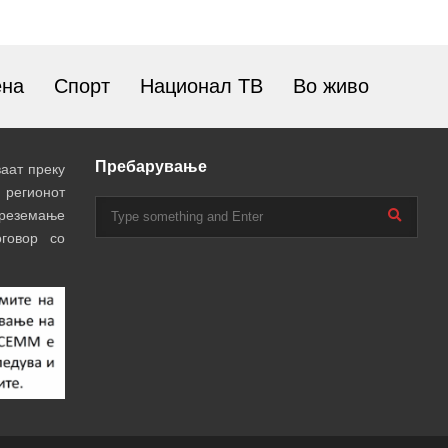
ена
Спорт
Национал ТВ
Во живо
Пребарување
аат преку
 регионот
преземање
говор со