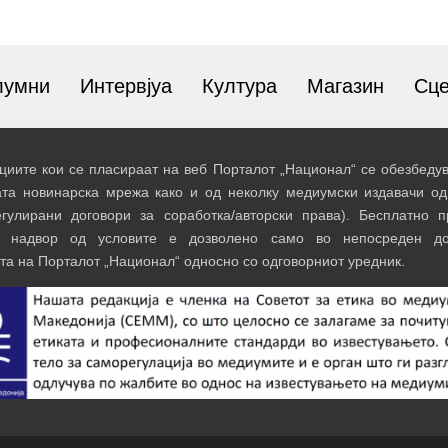
лумни
Интервјуа
Култура
Магазин
Сц
иите кои се пласираат на веб Порталот „Национал“ се обезбедув
ата новинарска мрежа како и од неколку медиумски издавачи од
егулирани договори за соработка/авторски права). Бесплатно 
и надвор од условите е дозволено само во непосреден до
та на Порталот „Национал“ односно со одговорниот уредник.