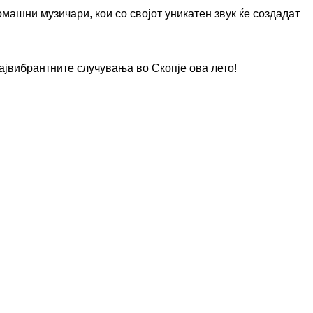
машни музичари, кои со својот уникатен звук ќе создадат
ајвибрантните случувања во Скопје ова лето!