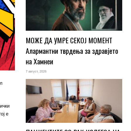
МОЖЕ ДА УМРЕ СЕКОЈ МОМЕНТ
Алармантни тврдења за здравјето
на Хамнеи
7 август, 2026
ал
зички
ој е