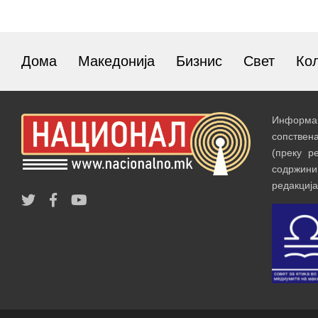
Дома
Македонија
Бизнис
Свет
Ко
Информац
сопствен
(преку р
содржин
редакција