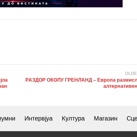
OLDE
јла
РАЗДОР ОКОЛУ ГРЕНЛАНД – Европа размисл
ран
алтернативе
лумни
Интервјуа
Култура
Магазин
Сц