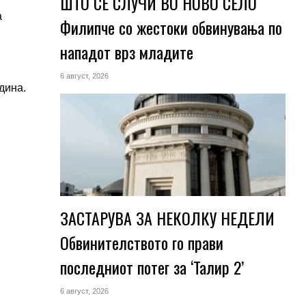
ШТО СЕ СЛУЧИ ВО НОВО СЕЛО
а
Филипче со жестоки обвинувања по
нападот врз младите
6 август, 2026
дина.
ЗАСТАРУВА ЗА НЕКОЛКУ НЕДЕЛИ
Обвинителството го прави
последниот потег за ‘Талир 2’
6 август, 2026