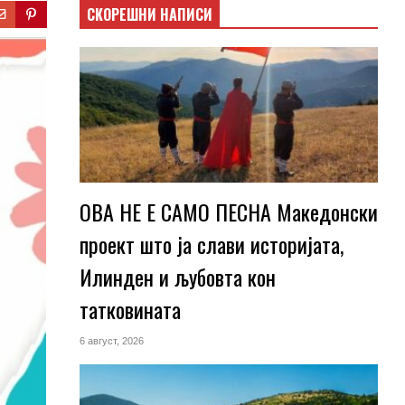
СКОРЕШНИ НАПИСИ
ОВА НЕ Е САМО ПЕСНА Македонски
проект што ја слави историјата,
Илинден и љубовта кон
татковината
6 август, 2026