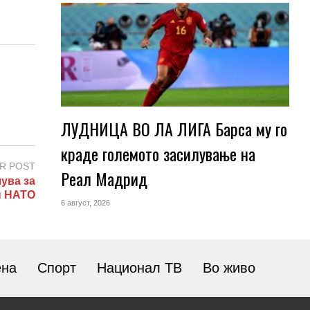
ЛУДНИЦА ВО ЛА ЛИГА Барса му го
краде големото засилување на
R POST
Реал Мадрид
ува за
н НАТО
6 август, 2026
ена
Спорт
Национал ТВ
Во живо