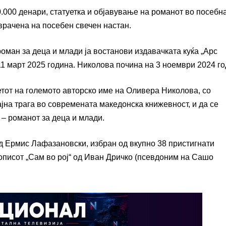
0.000 денари, статуетка и објавување на романот во посебн
 врачена на посебен свечен настан.
оман за деца и млади ја востанови издавачката куќа „Арс
11 март 2025 година. Николова почина на 3 ноември 2024 го
етот на големото авторско име на Оливера Николова, со
на трага во современата македонска книжевност, и да се
– романот за деца и млади.
д Ермис Лафазановски, избран од вкупно 38 пристигнати
кописот „Сам во рој“ од Иван Дричко (псевдоним на Сашо