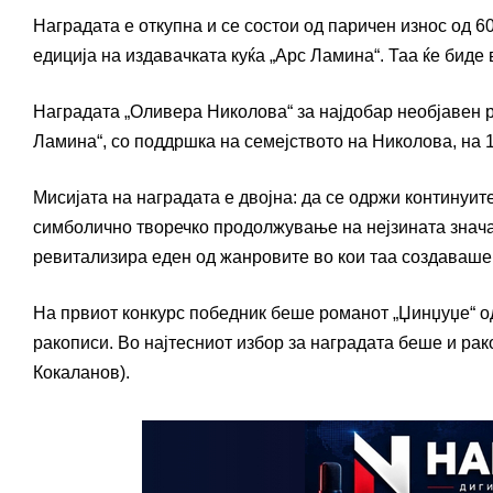
Наградата е откупна и се состои од паричен износ од 6
едиција на издавачката куќа „Арс Ламина“. Таа ќе биде
Наградата „Оливера Николова“ за најдобар необјавен р
Ламина“, со поддршка на семејството на Николова, на 
Мисијата на наградата е двојна: да се одржи континуит
симболично творечко продолжување на нејзината значај
ревитализира еден од жанровите во кои таа создаваше 
На првиот конкурс победник беше романот „Џинџуџе“ о
ракописи. Во најтесниот избор за наградата беше и ра
Кокаланов).