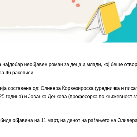
а најдобар необјавен роман за деца и млади, кој беше отво
аа 46 ракописи.
ија составена од: Оливера Ќорвезироска (уредничка и писат
25 година) и Јованка Денкова (професорка по книжевност з
 биде објавена на 11 март, на денот на раѓањето на Оливер