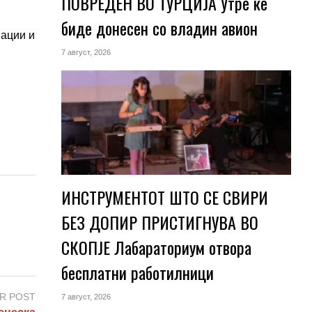
ПОВРЕДЕН ВО ТУРЦИЈА Утре ќе
биде донесен со владин авион
мации и
7 август, 2026
ИНСТРУМЕНТОТ ШТО СЕ СВИРИ
БЕЗ ДОПИР ПРИСТИГНУВА ВО
СКОПЈЕ Лабараториум отвора
бесплатни работилници
R POST
7 август, 2026