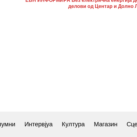
ЕВН ИНФОРМИРА Без електрична енергија д
делови од Центар и Долно 
лумни
Интервјуа
Култура
Магазин
Сц