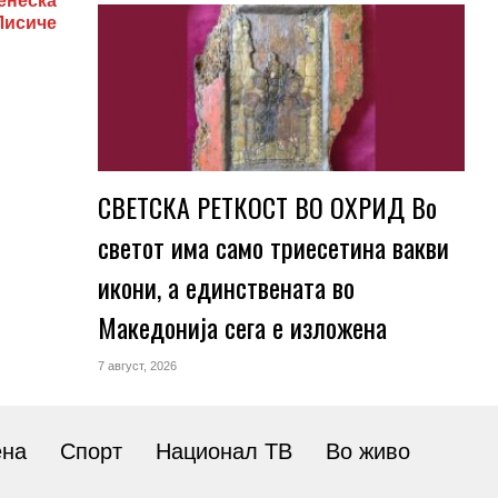
енеска
Лисиче
СВЕТСКА РЕТКОСТ ВО ОХРИД Во
светот има само триесетина вакви
икони, а единствената во
Македонија сега е изложена
7 август, 2026
ена
Спорт
Национал ТВ
Во живо