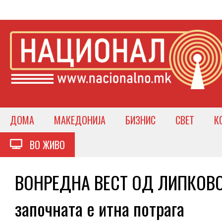
ДОМА
МАКЕДОНИЈА
БИЗНИС
СВЕТ
К
ВО ЖИВО
ВОНРЕДНА ВЕСТ ОД ЛИПКОВО 
започната е итна потрага