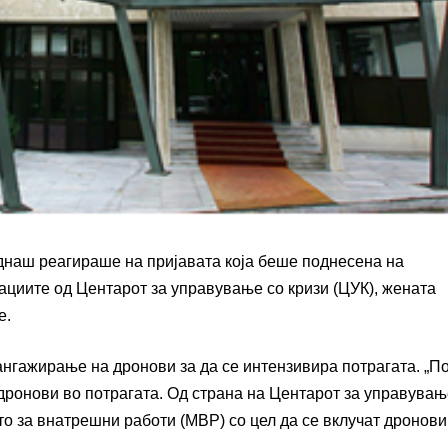
еднаш реагираше на пријавата која беше поднесена на
ациите од Центарот за управување со кризи (ЦУК), жената
е.
нгажирање на дронови за да се интензивира потрагата. „П
ронови во потрагата. Од страна на Центарот за управувањ
 за внатрешни работи (МВР) со цел да се вклучат дронови