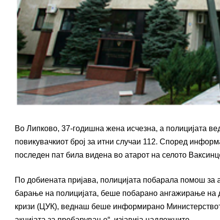
Во Липково, 37-годишна жена исчезна, а полицијата в
повикувачкиот број за итни случаи 112. Според информ
последен пат била видена во атарот на селото Ваксинц
По добиената пријава, полицијата побарала помош за а
барање на полицијата, беше побарано ангажирање на д
кризи (ЦУК), веднаш беше информирано Министерството
акцијата за пребарување“, изјавија надлежните.