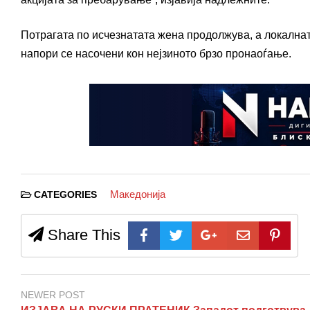
Потрагата по исчезнатата жена продолжува, а локалнат
напори се насочени кон нејзиното брзо пронаоѓање.
Македонија
CATEGORIES
Share This
NEWER POST