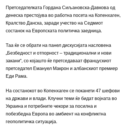
Претседателката Гордана Сиљановска-Давкова од
денеска престојува во работна посета на Копенхаген,
Кралство Данска, заради учество на Седмиот
состанок на Европската политичка заедница.
Таа ќе се обрати на панел дискусијата насловена
„Безбедност и отпорност – традиционални и нови
закани“, со којашто ќе претседаваат францускиот
претседател Емануел Макрон и албанскиот премиер
Еди Рама.
На состанокот во Копенхаген се поканети 47 шефови
на држави и влади. Клучни теми ќе бидат војната во
Украина и потребните чекори за посилна и
побезбедна Европа во амбиент на конфликтна
геополитичка ситуација.