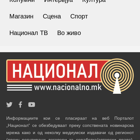
Магазин
Сцена
Спорт
Национал ТВ
Во живо
Информациите кои се пласираат на веб Порталот
„Национал“ се обезбедуваат преку сопствената новинарска
мрежа како и од неколку медиумски издавачи од регионот
(преку регулирани договори за соработка/авторски права).