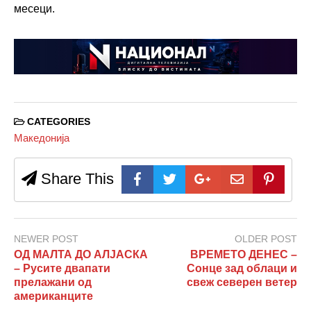
месеци.
CATEGORIES
Македонија
Share This
NEWER POST
OLDER POST
ОД МАЛТА ДО АЛЈАСКА
ВРЕМЕТО ДЕНЕС –
– Русите двапати
Сонце зад облаци и
прелажани од
свеж северен ветер
американците