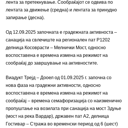
лента за претекнување. Сообраќајот се одвива по
лентата за движење (средна) и лентата за принудно
запирање (десна).
Од 12.09.2025 започната е градежната активноста –
санација на свлечиште на регионален пат Р1202
делница Косоврасти – Мелнички Мост, односно
воспоставена е времена измена на режимот на
сообраќај до завршување на активностите.
Виадукт Трејд – Дооел од 01.09.2025 г. започна со
нова фаза на градежни активности, односно
воспоставена е времена измена на режимот на
сообраќај – времена семафоризација со наизменично
пропуштање на возилата при санација на мост Здуње
(мост на река Вардар), државен пат А2, делница
Гостивар – Стража во временски период од 6 (шест)