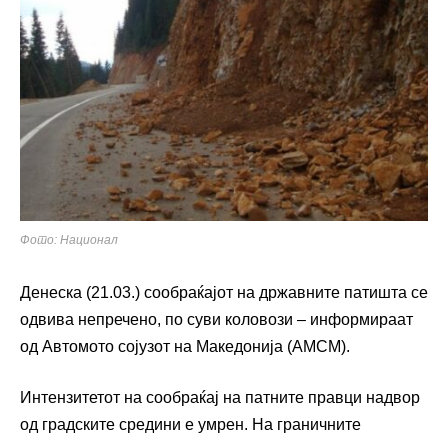
Фото: Национал
Денеска (21.03.) сообраќајот на државните патишта се
одвива непречено, по суви коловози – информираат
од Автомото сојузот на Македонија (АМСМ).
Интензитетот на сообраќај на патните правци надвор
од градските средини е умрен. На граничните