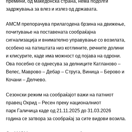
премини, од македонска страна, нема подолги
задржувања за влез и излез од државата.
АМСМ препорачува прилагодена брзина на движење,
почитување на поставената сообраќајна
сигнализација и внимателно управување со возилата,
особено на патиштата низ котлините, речните долини
и клисурите, каде има можност од појава на одрони.
Ова посебно се однесува за делниците Катланово –
Велес, Маврово – Дебар – Струга, Виница – Берово и
Кочани – Делчево.
Сезонски режим на сообраќајот важи на патниот
правец Охрид – Ресен преку националниот
парк Галичица каде од 21.11.2025 до 31.03.2026
година се затвора за сообраќај за сите видови возила.