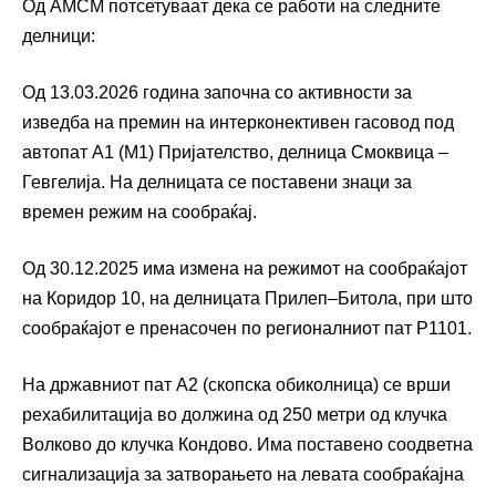
Од АМСМ потсетуваат дека се работи на следните
делници:
Од 13.03.2026 година започна со активности за
изведба на премин на интерконективен гасовод под
автопат А1 (М1) Пријателство, делница Смоквица –
Гевгелија. На делницата се поставени знаци за
времен режим на сообраќај.
Од 30.12.2025 има измена на режимот на сообраќајот
на Коридор 10, на делницата Прилеп–Битола, при што
сообраќајот е пренасочен по регионалниот пат Р1101.
На државниот пат А2 (скопска обиколница) се врши
рехабилитација во должина од 250 метри од клучка
Волково до клучка Кондово. Има поставено соодветна
сигнализација за затворањето на левата сообраќајна