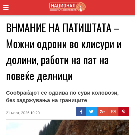
ВНМАНИЕ НА ПАТИШТАТА –
Можни одрони во клисури и
долини, работи на пат на
повеќе делници
Сообраќајот се одвива по суви коловози,
без задржувања на границите
21 март, 2026 10:20