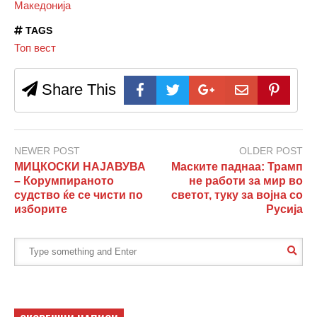
Македонија
TAGS
Топ вест
Share This
NEWER POST
OLDER POST
МИЦКОСКИ НАЈАВУВА
Маските паднаа: Трамп
– Корумпираното
не работи за мир во
судство ќе се чисти по
светот, туку за војна со
изборите
Русија