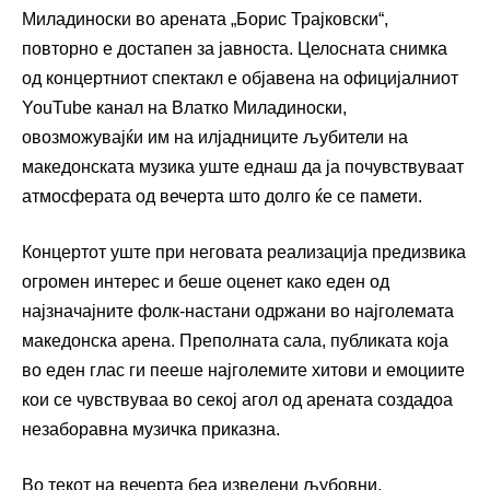
Миладиноски во арената „Борис Трајковски“,
повторно е достапен за јавноста. Целосната снимка
од концертниот спектакл е објавена на официјалниот
YouTube канал на Влатко Миладиноски,
овозможувајќи им на илјадниците љубители на
македонската музика уште еднаш да ја почувствуваат
атмосферата од вечерта што долго ќе се памети.
Концертот уште при неговата реализација предизвика
огромен интерес и беше оценет како еден од
најзначајните фолк-настани одржани во најголемата
македонска арена. Преполната сала, публиката која
во еден глас ги пееше најголемите хитови и емоциите
кои се чувствуваа во секој агол од арената создадоа
незаборавна музичка приказна.
Во текот на вечерта беа изведени љубовни,