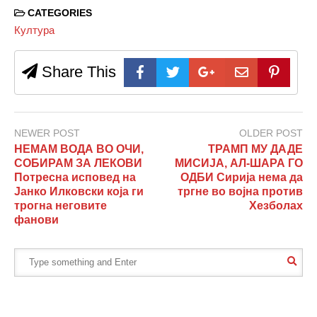
CATEGORIES
Култура
Share This
NEWER POST
OLDER POST
НЕМАМ ВОДА ВО ОЧИ,
ТРАМП МУ ДАДЕ
СОБИРАМ ЗА ЛЕКОВИ
МИСИЈА, АЛ-ШАРА ГО
Потресна исповед на
ОДБИ Сирија нема да
Јанко Илковски која ги
тргне во војна против
трогна неговите
Хезболах
фанови