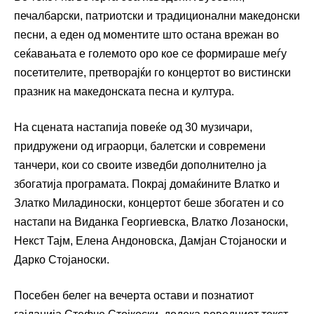
печалбарски, патриотски и традиционални македонски
песни, а еден од моментите што остана врежан во
сеќавањата е големото оро кое се формираше меѓу
посетителите, претворајќи го концертот во вистински
празник на македонската песна и култура.
На сцената настапија повеќе од 30 музичари,
придружени од играорци, балетски и современи
танчери, кои со своите изведби дополнително ја
збогатија програмата. Покрај домаќините Влатко и
Златко Миладиноски, концертот беше збогатен и со
настапи на Виданка Георгиевска, Влатко Лозаноски,
Некст Тајм, Елена Андоновска, Дамјан Стојаноски и
Дарко Стојаноски.
Посебен белег на вечерта остави и познатиот