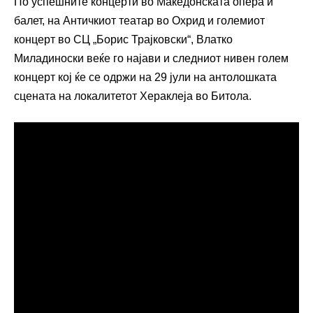
По успешните концерти во Македонската опера и
балет, на Античкиот театар во Охрид и големиот
концерт во СЦ „Борис Трајковски“, Влатко
Миладиноски веќе го најави и следниот нивен голем
концерт кој ќе се одржи на 29 јули на антолошката
сцената на локалитетот Хераклеја во Битола.