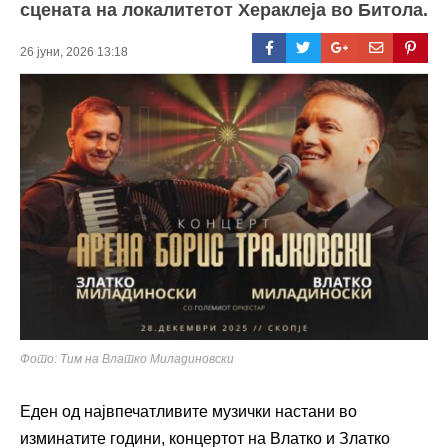
сцената на локалитетот Хераклеја во Битола.
26 јуни, 2026 13:18
Фото: Тим на Влатко Миладиновски
Еден од највпечатливите музички настани во
изминатите години, концертот на Влатко и Златко