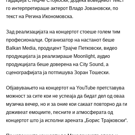
гајдаџија Стефче Стојкоски, додека воведниот текст
го интерпретираше актерот Владо Јовановски, по
текст на Регина Икономовска.
Зад реализацијата на концертот стоеше голем тим
професионалци. Организатор на настанот беше
Balkan Media, продуцент Трајче Петковски, видео
продукцијата ја реализираше Moonlight, аудио
продукцијата беше доверена на City Sound, а
сценографијата ја потпишува Зоран Тошески.
Објавувањето на концертот на YouTube претставува
можност за сите кои не успеаја да бидат дел од оваа
музичка вечер, но и за оние кои сакаат повторно да ги
доживеат емоциите, песните и атмосферата од
концертот што ја исполни арената „Борис Трајковски“.