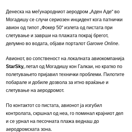
Денеска на меѓународниот аеродром „Аден Аде“ во
Могадишу се случи сериозен инцидент кога патнички
авион од типот „Фокер 50“ излета од пистата при
слетување и заврши на плажата покрај брегот,
делумно во водата, објави порталот
Garowe Online
.
Авионот, во сопственост на локалната авиокомпанија
StarSky,
летал од Могадишу кон Галкаи, но кратко по
полетувањето пријавил технички проблеми. Пилотите
побарале и добиле дозвола за итно враќање и
слетување на аеродромот.
По контактот со пистата, авионот ја изгубил
контролата, скршнал од неа, го поминал крајниот дел
и се урнал на песочната плажа веднаш до
аеродромската зона.