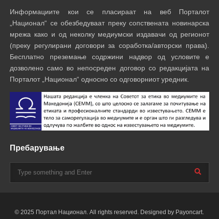
Информациите кои се пласираат на веб Порталот
„Национал“ се обезбедуваат преку сопствената новинарска
мрежа како и од неколку медиумски издавачи од регионот
(преку регулирани договори за соработка/авторски права).
Бесплатно преземање содржини надвор од условите е
дозволено само во непосреден договор со редакцијата на
Порталот „Национал“ односно со одговорниот уредник.
Пребарување
© 2025 Портал Национал. All rights reserved. Designed by Payoncart.