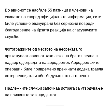
Во авионот се наоѓале 55 патници и членови на
екипажот, а според официјалните информации, сите
биле успешно евакуирани без сериозни повреди,
благодарение на брзата реакција на спасувачките
служби.
Фотографиите од местото на несреќата го
прикажуваат авионот како лежи на брегот, веднаш
надвор од оградата на аеродромот. Аеродромските
операции биле привремено прекинати додека траела
интервенцијата и обезбедувањето на теренот.
Надлежните служби започнаа истрага за утврдување
на причините за инцидентот.