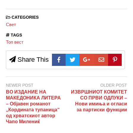
CATEGORIES
Свет
TAGS
Топ вест
Share This
NEWER POST
OLDER POST
ВО ИЗДАНИЕ НА
ИЗВРШНИОТ КОМИТЕТ
МАКЕДОНИКА ЛИТЕРА
СО ПРВИ ОДЛУКИ –
– Објавен романот
Нови имиња и огласи
„Кордината тупаница“
за партиски функции
од хрватскиот автор
Чапо Милениќ