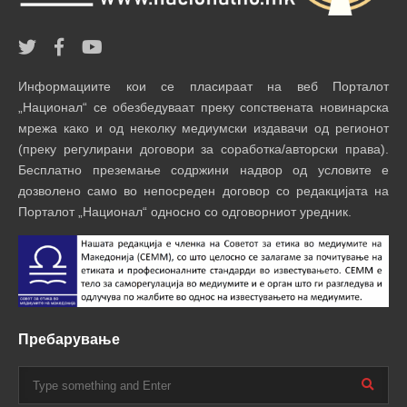
Информациите кои се пласираат на веб Порталот
„Национал“ се обезбедуваат преку сопствената новинарска
мрежа како и од неколку медиумски издавачи од регионот
(преку регулирани договори за соработка/авторски права).
Бесплатно преземање содржини надвор од условите е
дозволено само во непосреден договор со редакцијата на
Порталот „Национал“ односно со одговорниот уредник.
Пребарување