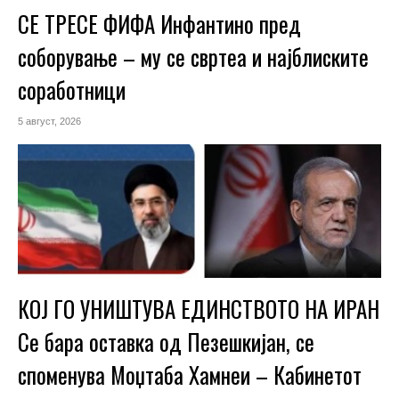
СЕ ТРЕСЕ ФИФА Инфантино пред
соборување – му се свртеа и најблиските
соработници
5 август, 2026
КОЈ ГО УНИШТУВА ЕДИНСТВОТО НА ИРАН
Се бара оставка од Пезешкијан, се
споменува Моџтаба Хамнеи – Кабинетот