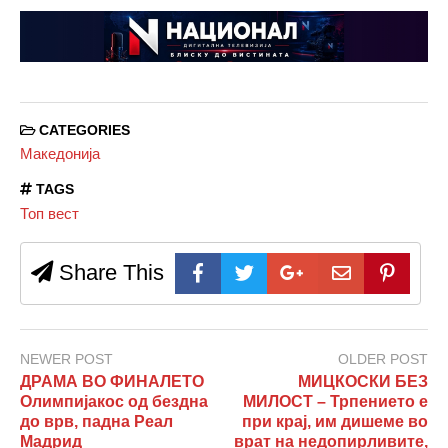
CATEGORIES
Македонија
TAGS
Топ вест
Share This
NEWER POST
OLDER POST
ДРАМА ВО ФИНАЛЕТО
МИЦКОСКИ БЕЗ
Олимпијакос од бездна
МИЛОСТ – Трпението е
до врв, падна Реал
при крај, им дишеме во
Мадрид
врат на недопирливите,