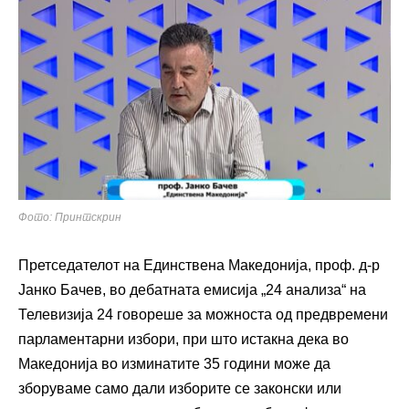
Фото: Принтскрин
Претседателот на Единствена Македонија, проф. д-р
Јанко Бачев
, во дебатната емисија „24 анализа“ на
Телевизија 24
говореше за можноста од предвремени
парламентарни избори, при што истакна дека во
Македонија во изминатите 35 години може да
зборуваме само дали изборите се законски или