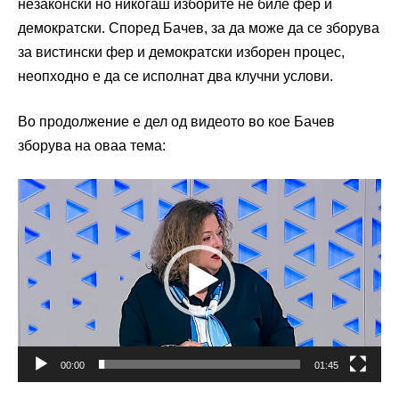
незаконски но никогаш изборите не биле фер и
демократски. Според Бачев, за да може да се зборува
за вистински фер и демократски изборен процес,
неопходно е да се исполнат два клучни услови.
Во продолжение е дел од видеото во кое Бачев
зборува на оваа тема:
Видео
плејер
00:00
01:45