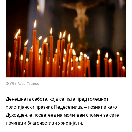
Фото: Принтскрин
Денешната сабота, која се паѓа пред големиот
христијански празник Педесетница – познат и како
Духовден, е посветена на молитвен спомен за сите
починати благочестиви христијани.