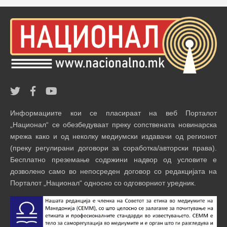
Информациите кои се пласираат на веб Порталот
„Национал“ се обезбедуваат преку сопствената новинарска
мрежа како и од неколку медиумски издавачи од регионот
(преку регулирани договори за соработка/авторски права).
Бесплатно преземање содржини надвор од условите е
дозволено само во непосреден договор со редакцијата на
Порталот „Национал“ односно со одговорниот уредник.