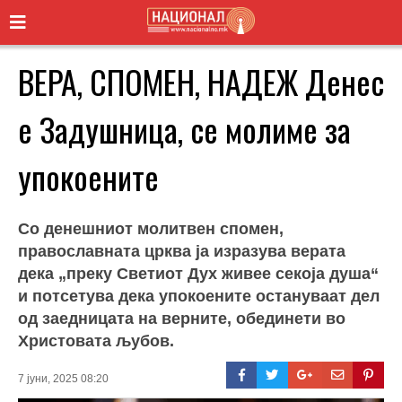
ВЕРА, СПОМЕН, НАДЕЖ Денес
е Задушница, се молиме за
упокоените
Со денешниот молитвен спомен,
православната црква ја изразува верата
дека „преку Светиот Дух живее секоја душа“
и потсетува дека упокоените остануваат дел
од заедницата на верните, обединети во
Христовата љубов.
7 јуни, 2025 08:20