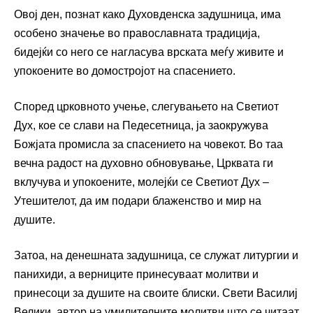
Овој ден, познат како Духовденска задушница, има
особено значење во православната традиција,
бидејќи со него се нагласува врската меѓу живите и
упокоените во домостројот на спасението.
Според црковното учење, слегувањето на Светиот
Дух, кое се слави на Педесетница, ја заокружува
Божјата промисла за спасението на човекот. Во таа
вечна радост на духовно обновување, Црквата ги
вклучува и упокоените, молејќи се Светиот Дух –
Утешителот, да им подари блаженство и мир на
душите.
Затоа, на денешната задушница, се служат литургии и
панихиди, а верниците принесуваат молитви и
принесоци за душите на своите блиски. Свети Василиј
Велики, автор на умилителните молитви што се читаат