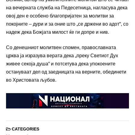
на вечерната служба на Педесетница, нагласува дека
овој ден е особено благопријатен за молитви за
покојните – дури и за оние што „се држени во адот“, со
надеж дека Божјата милост ќе ги допре и нив.
Со денешниот молитвен спомен, православната
црква ја изразува верата дека „преку Светиот Дух
живее секоја душа“ и потсетува дека упокоените
остануваат дел од заедницата на верните, обединети
во Христовата љубов.
CATEGORIES