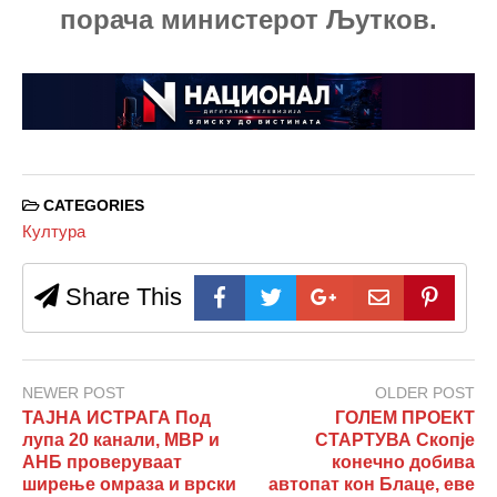
порача министерот Љутков.
CATEGORIES
Култура
Share This
NEWER POST
OLDER POST
ТАЈНА ИСТРАГА Под
ГОЛЕМ ПРОЕКТ
лупа 20 канали, МВР и
СТАРТУВА Скопје
АНБ проверуваат
конечно добива
ширење омраза и врски
автопат кон Блаце, еве