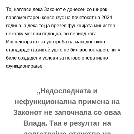
Тој нагласи дека Законот е донесен со широк
парламентарен консензус на почетокот на 2024
година, а дека тој ја презел функцијата министер
неколку месеци подоцна, во период кога
Инспекторатот за употреба на македонскиот
стандарден јазик сè уште не бил воспоставен, ниту
биле создадени услови за негово оперативно
функционирање.
„Недоследната и
нефункционална примена на
Законот не започнала со оваа
Влада. Таа е резултат на
долготрајно отсуство на