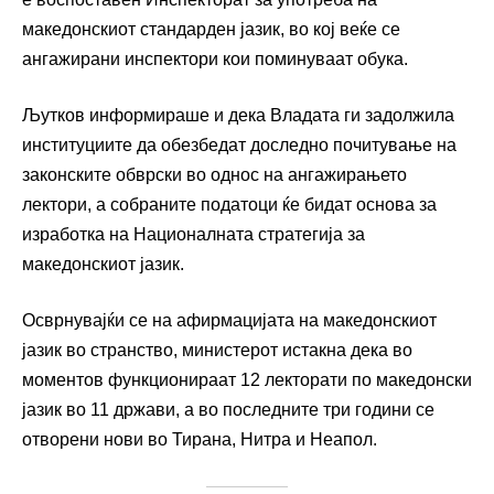
македонскиот стандарден јазик, во кој веќе се
ангажирани инспектори кои поминуваат обука.
Љутков информираше и дека Владата ги задолжила
институциите да обезбедат доследно почитување на
законските обврски во однос на ангажирањето
лектори, а собраните податоци ќе бидат основа за
изработка на Националната стратегија за
македонскиот јазик.
Осврнувајќи се на афирмацијата на македонскиот
јазик во странство, министерот истакна дека во
моментов функционираат 12 лекторати по македонски
јазик во 11 држави, а во последните три години се
отворени нови во Тирана, Нитра и Неапол.