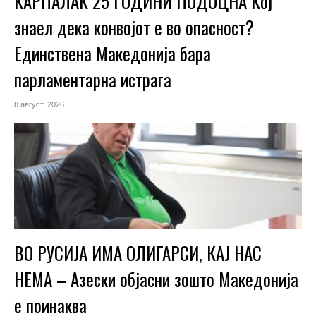
КАРПАЛАК 25 ГОДИНИ ПОДОЦНА Кој
знаел дека конвојот е во опасност?
Единствена Македoнија бара
парламентарна истрага
8 август, 2026
ВО РУСИЈА ИМА ОЛИГАРСИ, КАЈ НАС
НЕМА – Азески објасни зошто Македонија
е поинаква