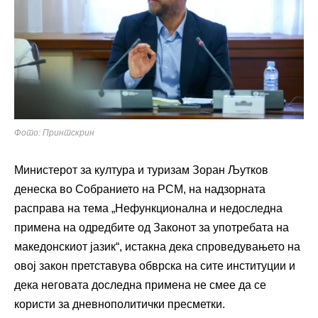
Фото: Принтскрин
Министерот за култура и туризам Зоран Љутков
денеска во Собранието на РСМ, на надзорната
расправа на тема „Нефункционална и недоследна
примена на одредбите од Законот за употребата на
македонскиот јазик“, истакна дека спроведувањето на
овој закон претставува обврска на сите институции и
дека неговата доследна примена не смее да се
користи за дневнополитички пресметки.