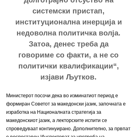
системски пристап,
институционална инерција и
недоволна политичка волја.
Затоа, денес треба да
говориме со факти, а не со
политички квалификации“,
изјави Љутков.
Министерот посочи дека во изминатиот период е
формиран Советот за македонски јазик, започната е
изработка на Националната стратегија за
македонскиот јазик, а лекторските испити се
спроведуваат континуирано. Дополнително, за првпат
е воспоставен Инспекторат за употреба на