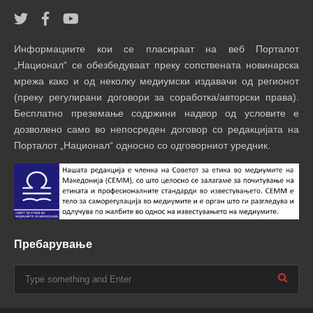
Информациите кои се пласираат на веб Порталот
„Национал“ се обезбедуваат преку сопствената новинарска
мрежа како и од неколку медиумски издавачи од регионот
(преку регулирани договори за соработка/авторски права).
Бесплатно преземање содржини надвор од условите е
дозволено само во непосреден договор со редакцијата на
Порталот „Национал“ односно со одговорниот уредник.
Пребарување