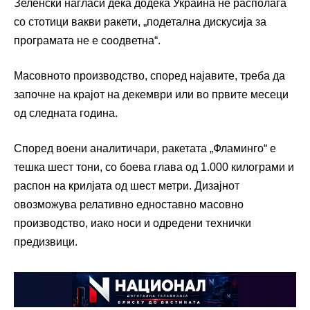
Зеленски нагласи дека додека Украина не располага
со стотици вакви ракети, „подетална дискусија за
програмата не е соодветна“.
Масовното производство, според најавите, треба да
започне на крајот на декември или во првите месеци
од следната година.
Според воени аналитичари, ракетата „Фламинго“ е
тешка шест тони, со боева глава од 1.000 килограми и
распон на крилјата од шест метри. Дизајнот
овозможува релативно едноставно масовно
производство, иако носи и одредени технички
предизвици.