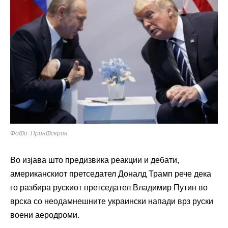
Фото: Принтскрин
Во изјава што предизвика реакции и дебати,
американскиот претседател Доналд Трамп рече дека
го разбира рускиот претседател Владимир Путин во
врска со неодамнешните украински напади врз руски
воени аеродроми.