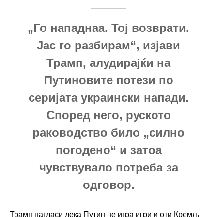
„Го нападнаа. Тој возврати.
Јас го разбирам“, изјави
Трамп, алудирајќи на
Путиновите потези по
серијата украински напади.
Според него, руското
раководство било „силно
погодено“ и затоа
чувствувало потреба за
одговор.
Трамп нагласи дека Путин не игра игри и оти Кремљ