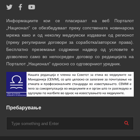
Информациите кои се пласираат на веб Порталот
„Национал“ се обезбедуваат преку сопствената новинарска
мрежа како и од неколку медиумски издавачи од регионот
(преку регулирани договори за соработка/авторски права).
Бесплатно преземање содржини надвор од условите е
дозволено само во непосреден договор со редакцијата на
Порталот „Национал“ односно со одговорниот уредник.
Пребарување