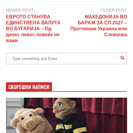
NEWER POST
OLDER POST
ЕВРОТО СТАНУВА
МАКЕДОНИЈА ВО
ЕДИНСТВЕНА ВАЛУТА
БАРАЖ ЗА СП 2027 –
ВО БУГАРИЈА – Од
Противник Украина или
денес левот повеќе не
Словачка
важи
СКОРЕШНИ НАПИСИ