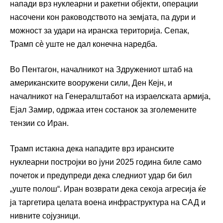
напади врз нуклеарни и ракетни објекти, операции
насочени кон раководството на земјата, па дури и
можност за удари на иранска територија. Сепак,
Трамп сè уште не дал конечна наредба.
Во Пентагон, началникот на Здружениот штаб на
американските вооружени сили, Ден Кејн, и
началникот на Генералштабот на израелската армија,
Ејал Замир, одржаа итен состанок за зголемените
тензии со Иран.
Трамп истакна дека нападите врз иранските
нуклеарни постројки во јуни 2025 година биле само
почеток и предупреди дека следниот удар би бил
„уште полош“. Иран возврати дека секоја агресија ќе
ја таргетира целата воена инфраструктура на САД и
нивните сојузници.