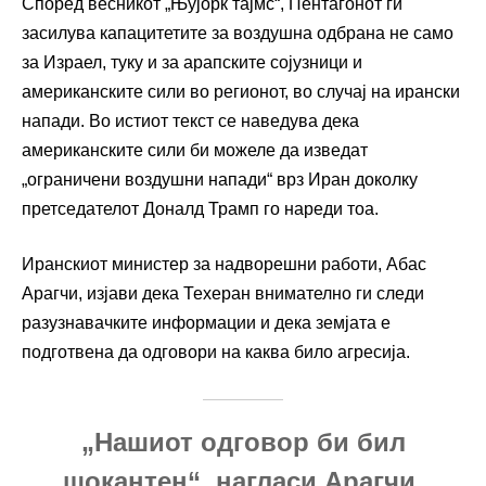
Според весникот „Њујорк тајмс“, Пентагонот ги
засилува капацитетите за воздушна одбрана не само
за Израел, туку и за арапските сојузници и
американските сили во регионот, во случај на ирански
напади. Во истиот текст се наведува дека
американските сили би можеле да изведат
„ограничени воздушни напади“ врз Иран доколку
претседателот Доналд Трамп го нареди тоа.
Иранскиот министер за надворешни работи, Абас
Арагчи, изјави дека Техеран внимателно ги следи
разузнавачките информации и дека земјата е
подготвена да одговори на каква било агресија.
„Нашиот одговор би бил
шокантен“, нагласи Арагчи.