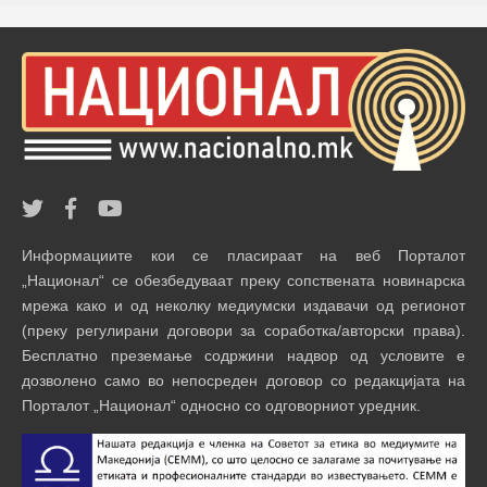
Информациите кои се пласираат на веб Порталот
„Национал“ се обезбедуваат преку сопствената новинарска
мрежа како и од неколку медиумски издавачи од регионот
(преку регулирани договори за соработка/авторски права).
Бесплатно преземање содржини надвор од условите е
дозволено само во непосреден договор со редакцијата на
Порталот „Национал“ односно со одговорниот уредник.