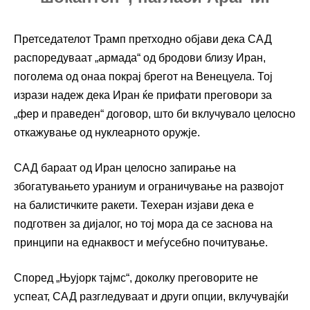
Претседателот Трамп претходно објави дека САД
распоредуваат „армада“ од бродови близу Иран,
поголема од онаа покрај брегот на Венецуела. Тој
изрази надеж дека Иран ќе прифати преговори за
„фер и праведен“ договор, што би вклучувало целосно
откажување од нуклеарното оружје.
САД бараат од Иран целосно запирање на
збогатувањето ураниум и ограничување на развојот
на балистичките ракети. Техеран изјави дека е
подготвен за дијалог, но тој мора да се заснова на
принципи на еднаквост и меѓусебно почитување.
Според „Њујорк тајмс“, доколку преговорите не
успеат, САД разгледуваат и други опции, вклучувајќи