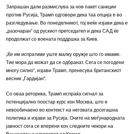
Запрашан дали размислува за нов пакет санкции
против Русија, Трамп одговори дека таа опција е во
разгледување. Во понеделникот, тој веќе изјави дека е
„разочаран“ од рускиот претседател и дека САД ќе
продолжат со воената поддршка за Киев.
„Ќе им испратиме уште малку оружје што го имаме.
Тие мора да можат да се одбранат. Сега се погодени
многу силно“, изјави Трамп, пренесува британскиот
весник „Гардијан“.
Со оваа реторика, Трамп испраќа сигнал за
потенцијално поостар курс кон Москва, што е
невообичаено во контекст на неговата досегашна
политика и изјави за Русија. Очите на меѓународната
јавност сега се вперени кон следните чекори на