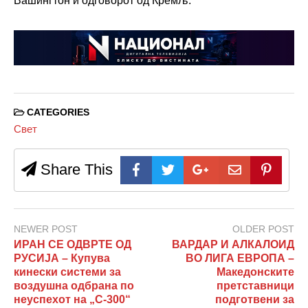
Вашингтон и одговорот од Кремљ.
CATEGORIES
Свет
Share This
NEWER POST
OLDER POST
ИРАН СЕ ОДВРТЕ ОД
ВАРДАР И АЛКАЛОИД
РУСИЈА – Купува
ВО ЛИГА ЕВРОПА –
кинески системи за
Македонските
воздушна одбрана по
претставници
неуспехот на „С-300“
подготвени за