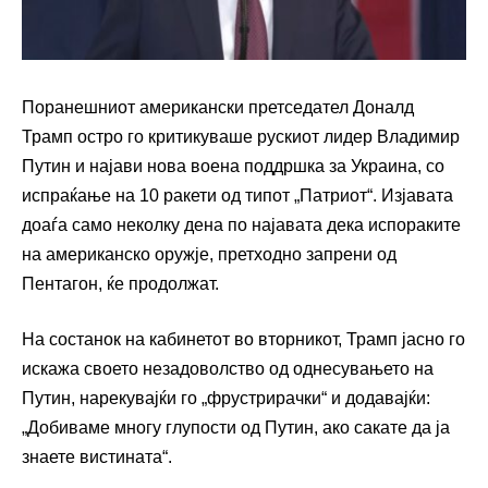
Поранешниот американски претседател Доналд
Трамп остро го критикуваше рускиот лидер Владимир
Путин и најави нова воена поддршка за Украина, со
испраќање на 10 ракети од типот „Патриот“. Изјавата
доаѓа само неколку дена по најавата дека испораките
на американско оружје, претходно запрени од
Пентагон, ќе продолжат.
На состанок на кабинетот во вторникот, Трамп јасно го
искажа своето незадоволство од однесувањето на
Путин, нарекувајќи го „фрустрирачки“ и додавајќи:
„Добиваме многу глупости од Путин, ако сакате да ја
знаете вистината“.