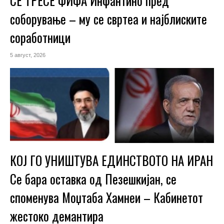
СЕ ТРЕСЕ ФИФА Инфантино пред
соборување – му се свртеа и најблиските
соработници
5 август, 2026
КОЈ ГО УНИШТУВА ЕДИНСТВОТО НА ИРАН
Се бара оставка од Пезешкијан, се
споменува Моџтаба Хамнеи – Кабинетот
жестоко демантира