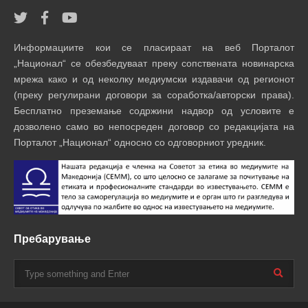
Информациите кои се пласираат на веб Порталот
„Национал“ се обезбедуваат преку сопствената новинарска
мрежа како и од неколку медиумски издавачи од регионот
(преку регулирани договори за соработка/авторски права).
Бесплатно преземање содржини надвор од условите е
дозволено само во непосреден договор со редакцијата на
Порталот „Национал“ односно со одговорниот уредник.
Пребарување