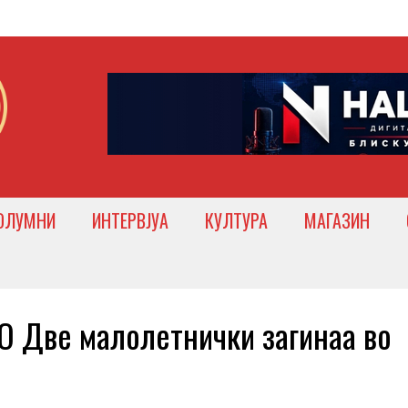
ОЛУМНИ
ИНТЕРВЈУА
КУЛТУРА
МАГАЗИН
 Две малолетнички загинаа во