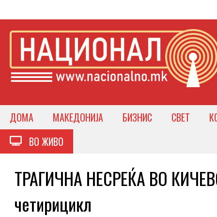
ДОМА
МАКЕДОНИЈА
БИЗНИС
СВЕТ
К
ВО ЖИВО
ТРАГИЧНА НЕСРЕЌА ВО КИЧЕВО
четирицикл