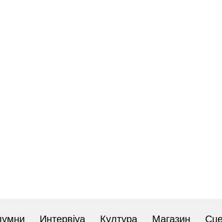
лумни
Интервјуа
Култура
Магазин
Сц