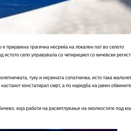
о е пријавена трагична несреќа на локален пат во селото
 истото село управувала со четирицикл со кичевски регис
летничката, туку и нејзината сопатничка, исто така малолет
 настанот констатирал смрт, а по наредба на јавен обвините
ичево, која работи на расветлување на околностите под ко