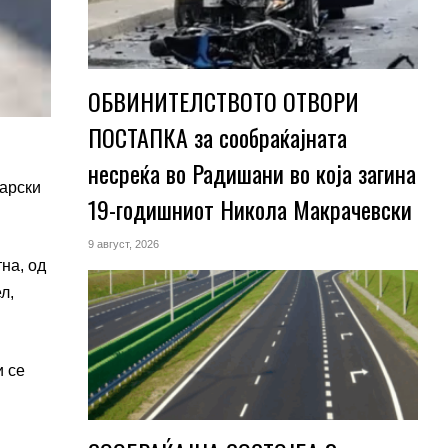
ОБВИНИТЕЛСТВОТО ОТВОРИ
ПОСТАПКА за сообраќајната
несреќа во Радишани во која загина
тарски
19-годишниот Никола Макрачевски
9 август, 2026
на, од
л,
и се