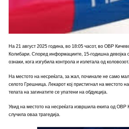
На 21 август 2025 година, во 18:05 часот, во ОВР Кичев
Колибари. Според информациите, 15-годишна девојка од
ознаки, кога изгубила контрола и излетала од коловозот.
На местото на несреќата, за жал, починале не само мало
селото Грешница. Лекарот кој пристигнал на местото на
телата на загинатите се упатени на обдукција.
Увид на местото на несреќата извршила екипа од ОВР К
случила оваа трагедија.