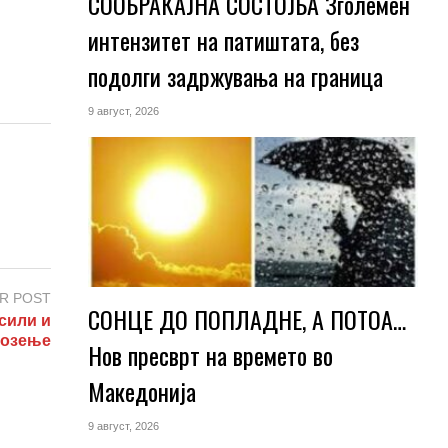
СООБРАЌАЈНА СОСТОЈБА Зголемен
интензитет на патиштата, без
подолги задржувања на граница
9 август, 2026
R POST
СОНЦЕ ДО ПОПЛАДНЕ, А ПОТОА…
сили и
возење
Нов пресврт на времето во
Македонија
9 август, 2026