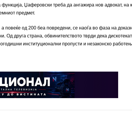
 функција, Џаферовски треба да ангажира нов адвокат, на к
емниот предмет.
, а повеќе од 200 беа повредени, се наоѓа во фаза на доказ
ини. Од друга страна, обвинителството тврди дека дискотека
гогодишни институционални пропусти и незаконско работењ