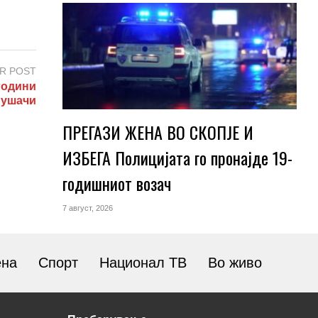
R POST
години
пушачи
ПРЕГАЗИ ЖЕНА ВО СКОПЈЕ И
ИЗБЕГА Полицијата го пронајде 19-
годишниот возач
7 август, 2026
ена
Спорт
Национал ТВ
Во живо