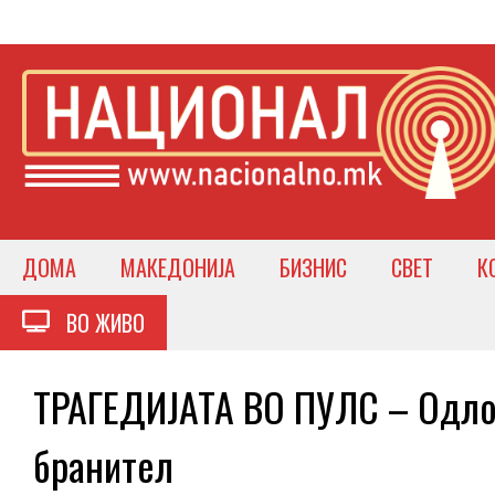
ДОМА
МАКЕДОНИЈА
БИЗНИС
СВЕТ
К
ВО ЖИВО
ТРАГЕДИЈАТА ВО ПУЛС – Одло
бранител