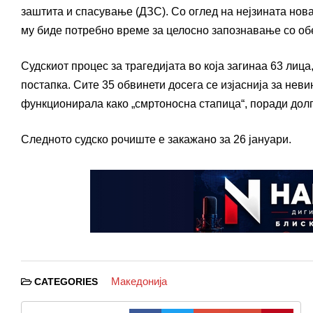
заштита и спасување (ДЗС). Со оглед на нејзината нова
му биде потребно време за целосно запознавање со об
Судскиот процес за трагедијата во која загинаа 63 лица
постапка. Сите 35 обвинети досега се изјаснија за нев
функционирала како „смртоносна стапица“, поради дол
Следното судско рочиште е закажано за 26 јануари.
Македонија
CATEGORIES