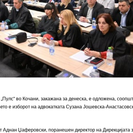
 „Пулс“ во Кочани, закажана за денеска, е одложена, соопш
ето е изборот на адвокатката Сузана Јошевска-Анастасовск
т Аднан Џаферовски, поранешен директор на Дирекцијата 