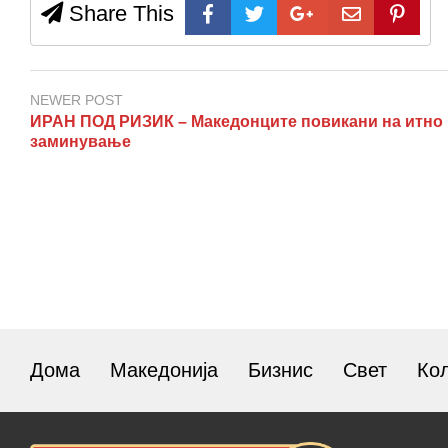
Share This
NEWER POST
ИРАН ПОД РИЗИК – Македонците повикани на итно
заминување
Дома
Македонија
Бизнис
Свет
Ко