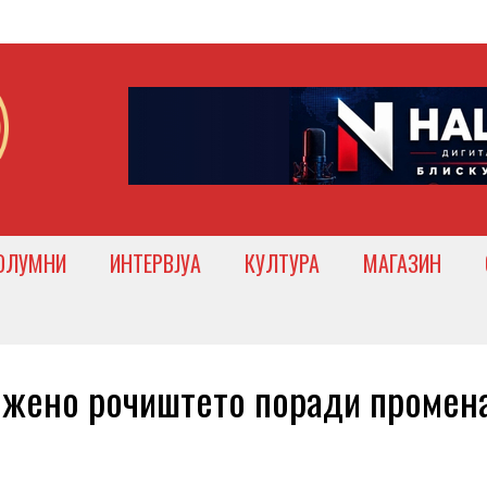
ОЛУМНИ
ИНТЕРВЈУА
КУЛТУРА
МАГАЗИН
жено рочиштето поради промена