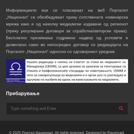
Информациите кои се пласираат на веб Порталот
„Национал“ се обезбедуваат преку сопствената новинарска
мрежа како и од неколку медиумски издавачи од регионот
(преку регулирани договори за соработка/авторски права).
Бесплатно преземање содржини надвор од условите е
дозволено само во непосреден договор со редакцијата на
Порталот „Национал“ односно со одговорниот уредник.
Пребарување
© 2025 Портал Национал. All rights reserved. Designed by Payoncart.