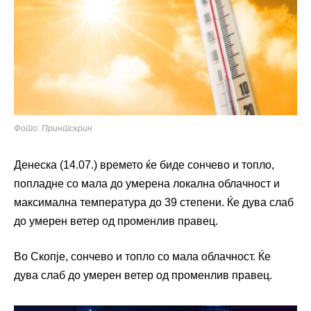
Фото: Принтскрин
Денеска (14.07.) времето ќе биде сончево и топло,
попладне со мала до умерена локална облачност и
максимална температура до 39 степени. Ќе дува слаб
до умерен ветер од променлив правец.
Во Скопје, сончево и топло со мала облачност. Ќе
дува слаб до умерен ветер од променлив правец.