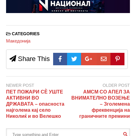
CATEGORIES
Македонија
Share This
NEWER POST
OLDER POST
ПЕТ ПОЖАРИ СÈ УШТЕ
АМСМ СО АПЕЛ ЗА
АКТИВНИ ВО
ВНИМАТЕЛНО ВОЗЕЊЕ
ДРЖАВАТА – опасноста
– Зголемена
најголема кај село
фреквенција на
Николиќ и во Велешко
граничните премини