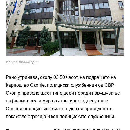
Фото: Принтскрин
Рано утринава, околу 03:50 часот, на подрачјето на
Карпош во Скопје, полициски службеници од СВР
Скопје привеле шест тинејџери поради нарушување
на јавниот ред и мир со агресивно однесување.
Според полицискиот билтен, дел од приведените
покажале агресија и кон полициските службеници.