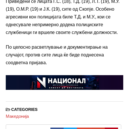
Приведени се лицата Ѓ.С. (18), Т.Д. (19), Л.Т. (19), М.У.
(19), О.М.Р. (19) и Ј.К. (19), сите од Скопје. Особено
агресивни кон полицијата биле Т.Д. и М.У., кои се
однесувале непримерно додека полициските
службеници ги вршеле своите службени должности.
По целосно расветлување и документирање на
случајот, против сите лица ќе биде поднесена
соодветна пријава.
CATEGORIES
Македонија