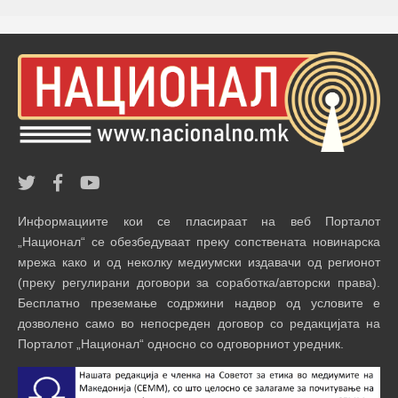
Информациите кои се пласираат на веб Порталот
„Национал“ се обезбедуваат преку сопствената новинарска
мрежа како и од неколку медиумски издавачи од регионот
(преку регулирани договори за соработка/авторски права).
Бесплатно преземање содржини надвор од условите е
дозволено само во непосреден договор со редакцијата на
Порталот „Национал“ односно со одговорниот уредник.