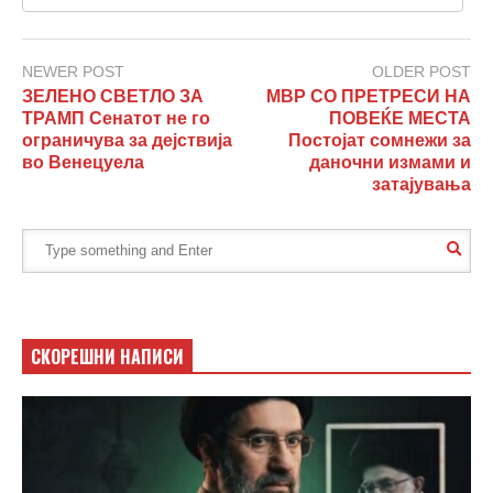
NEWER POST
OLDER POST
ЗЕЛЕНО СВЕТЛО ЗА
МВР СО ПРЕТРЕСИ НА
ТРАМП Сенатот не го
ПОВЕЌЕ МЕСТА
ограничува за дејствија
Постојат сомнежи за
во Венецуела
даночни измами и
затајувања
СКОРЕШНИ НАПИСИ