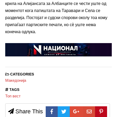
крила на Алијансата за Албанците се чести уште од
моментот кога патиштата на Таравари и Села се
разделија. Постојат и судски спорови околу тоа кому
припаѓаат партиските печати, но сè уште нема
конечна одлука.
CATEGORIES
Македонија
TAGS
Топ вест
Share This