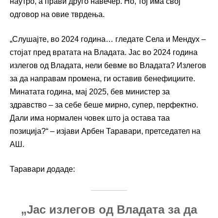
наутро, а прави друго навечер. Но, тој има свој
одговор на овие тврдења.
„Слушајте, во 2024 година… гледате Села и Мендух –
стојат пред вратата на Владата. Јас во 2024 година
излегов од Владата, нели бевме во Владата? Излегов
за да направам промена, ги оставив бенефициите.
Минатата година, мај 2025, бев министер за
здравство – за себе беше мирно, супер, перфектно.
Дали има нормален човек што ја остава таа
позиција?“ – изјави Арбен Таравари, претседател на
АШ.
Таравари додаде:
„Јас излегов од Владата за да