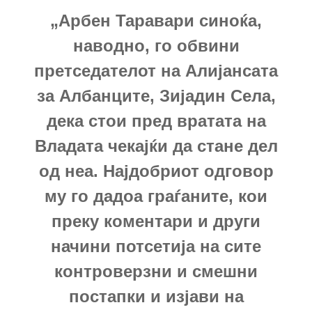
„Арбен Таравари синоќа,
наводно, го обвини
претседателот на Алијансата
за Албанците, Зијадин Села,
дека стои пред вратата на
Владата чекајќи да стане дел
од неа. Најдобриот одговор
му го дадоа граѓаните, кои
преку коментари и други
начини потсетија на сите
контроверзни и смешни
постапки и изјави на