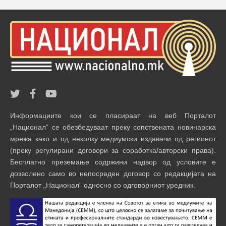
Информациите кои се пласираат на веб Порталот
„Национал“ се обезбедуваат преку сопствената новинарска
мрежа како и од неколку медиумски издавачи од регионот
(преку регулирани договори за соработка/авторски права).
Бесплатно преземање содржини надвор од условите е
дозволено само во непосреден договор со редакцијата на
Порталот „Национал“ односно со одговорниот уредник.