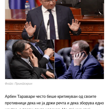
Фото: Принтскрин
Арбен Таравари често беше критикуван од своите
противници дека не ја држи речта и дека зборува едно