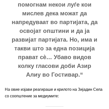
помогнам некои луѓе кои
мислев дека можат да
напредуваат во партијата, да
освојат општини и да ја
развијат партијата. Но, има и
такви што за една позиција
прават сè… Убаво видов
колку гласови доби Азир
Алиу во Гостивар.“
На овие изјави реагираше и крилото на Зијадин Села
со соопштение за медиумите: