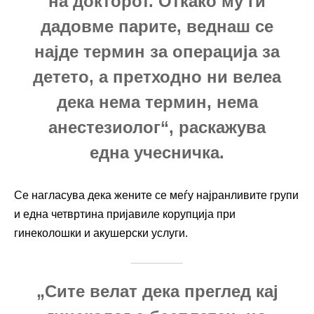
на докторот. Откако му ги
дадовме парите, веднаш се
најде термин за операција за
детето, а претходно ни велeа
дека нема термин, нема
анестезиолог“, раскажува
една учесничка.
Се нагласува дека жените се меѓу најранливите групи
и една четвртина пријавиле корупција при
гинеколошки и акушерски услуги.
„Сите велат дека преглед кај