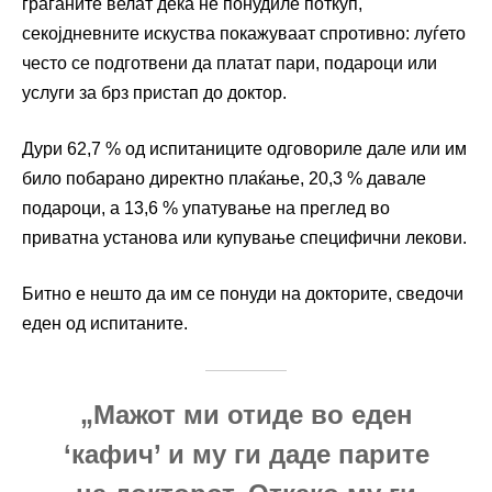
граѓаните велат дека не понудиле поткуп,
секојдневните искуства покажуваат спротивно: луѓето
често се подготвени да платат пари, подароци или
услуги за брз пристап до доктор.
Дури 62,7 % од испитаниците одговориле дале или им
било побарано директно плаќање, 20,3 % давале
подароци, а 13,6 % упатување на преглед во
приватна установа или купување специфични лекови.
Битно е нешто да им се понуди на докторите, сведочи
еден од испитаните.
„Мажот ми отиде во еден
‘кафич’ и му ги даде парите