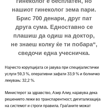
гинеколог е бесплатен, но
нашиот гинеколог зема пари.
Брис 700 денари, друг пат
друга сума. Едноставно се
плашиш да одиш на доктор,
не знаеш колку ќе ти побара“,
сведочи една учесничка.
Најчесто корупцијата се јавува при специјалистички
услуги 59,3 %, оперативни зафати 33,9 % и болничко
лекувањ: 32,2 %.
Министерот за здравство, Азир Алиу, најавува дека
решението лежи во транспарентност, дигитализација
на системот и строги правила. Граѓаните можат