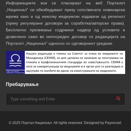
Информациите кои се пласираат на веб Порталот
„Национал“ се обезбедуваат преку сопствената новинарска
мрежа како и од неколку медиумски издавачи од регионот
(преку регулирани договори за соработка/авторски права).
Бесплатно преземање содржини надвор од условите е
дозволено само во непосреден договор со редакцијата на
Порталот „Национал“ односно со одговорниот уредник.
Пребарување
© 2025 Портал Национал. All rights reserved. Designed by Payoncart.