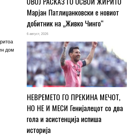
ОВОЈ РАСКАЗ ГО ОСВОИ ЖИРИТО
Марјан Патлиџанковски е новиот
добитник на „Живко Чинго“
6 август, 2026
притоа
ен дом
НЕВРЕМЕТО ГО ПРЕКИНА МЕЧОТ,
НО НЕ И МЕСИ Генијалецот со два
гола и асистенција испиша
историја