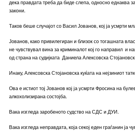
дека правдата треба да биде слепа, односно еднаква за
закони.
Таков беше случајот со Васил Јованов, кој ја усмрти м
Јованов, како привилегиран и близок со тогашната влас
не чувствувал вина за криминалот кој го направил и н
од страна на судијката Даниела Алексовска Стојановск
Инаку, Алексовска Стојановска куќата на нејзиниот тат
Ова е истиот тој Јованов кој ја усмрти Фросина на буле
алкохолизирана состојба.
Вака изгледа заробеното судство на СДС и ДУИ.
Вака изгледа неправдата, која секој еден граѓанин ја ч