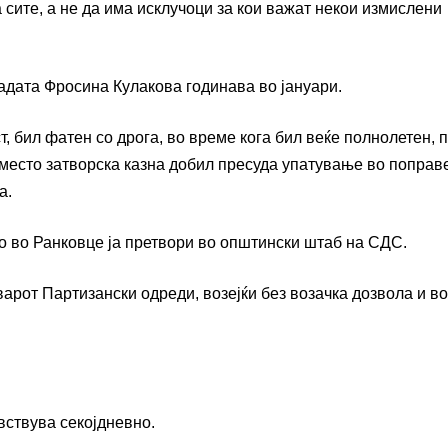
 сите, а не да има исклучоци за кои важат некои измислени
ладата Фросина Кулакова годинава во јануари.
т, бил фатен со дрога, во време кога бил веќе полнолетен, 
аместо затворска казна добил пресуда упатување во поправ
а.
ко во Ранковце ја претвори во општински штаб на СДС.
варот Партизански одреди, возејќи без возачка дозвола и во
увствува секојдневно.