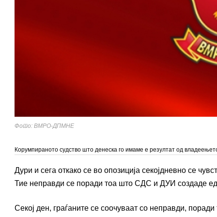
Фото: ВМРО-ДПМНЕ
Корумпираното судство што денеска го имаме е резултат од владеењет
Дури и сега откако се во опозиција секојдневно се чувс
Тие неправди се поради тоа што СДС и ДУИ создаде ед
Секој ден, граѓаните се соочуваат со неправди, порад