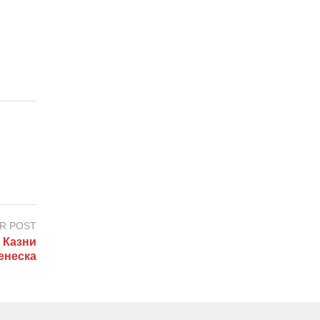
R POST
 Казни
енеска