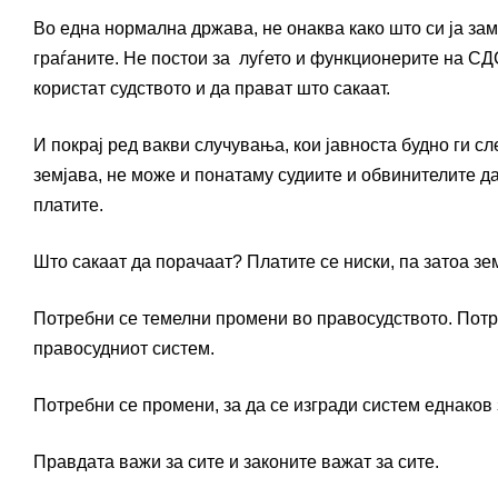
Во една нормална држава, не онаква како што си ја за
граѓаните. Не постои за луѓето и функционерите на СД
користат судството и да прават што сакаат.
И покрај ред вакви случувања, кои јавноста будно ги сл
земјава, не може и понатаму судиите и обвинителите д
платите.
Што сакаат да порачаат? Платите се ниски, па затоа з
Потребни се темелни промени во правосудството. Потре
правосудниот систем.
Потребни се промени, за да се изгради систем еднаков 
Правдата важи за сите и законите важат за сите.