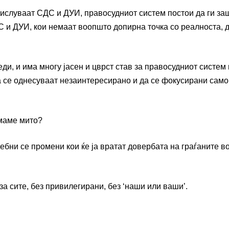
мислуваат СДС и ДУИ, правосудниот систем постои да ги за
С и ДУИ, кои немаат воопшто допирна точка со реалноста, д
еди, и има многу јасен и цврст став за правосудниот систем
а се однесуваат незаинтересирано и да се фокусирани само
емаме мито?
бни се промени кои ќе ја вратат довербата на граѓаните в
за сите, без привилегирани, без ‘наши или ваши’.