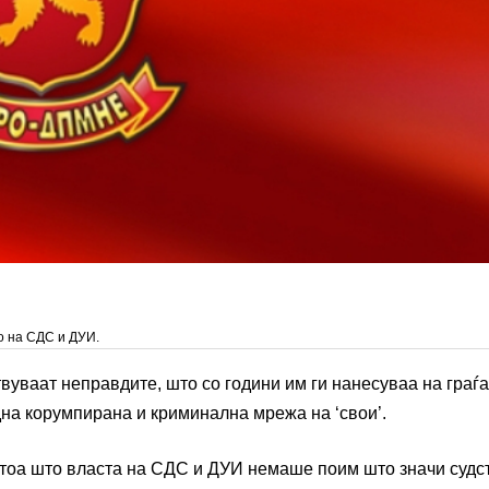
о на СДС и ДУИ.
твуваат неправдите, што со години им ги нанесуваа на граѓа
на корумпирана и криминална мрежа на ‘свои’.
и тоа што власта на СДС и ДУИ немаше поим што значи судс